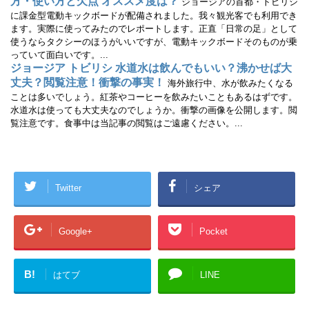
方・使い方と欠点 オススメ度は？
ジョージアの首都・トビリシ
に課金型電動キックボードが配備されました。我々観光客でも利用でき
ます。実際に使ってみたのでレポートします。正直「日常の足」として
使うならタクシーのほうがいいですが、電動キックボードそのものが乗
っていて面白いです。...
ジョージア トビリシ 水道水は飲んでもいい？沸かせば大
丈夫？閲覧注意！衝撃の事実！
海外旅行中、水が飲みたくなる
ことは多いでしょう。紅茶やコーヒーを飲みたいこともあるはずです。
水道水は使っても大丈夫なのでしょうか。衝撃の画像を公開します。閲
覧注意です。食事中は当記事の閲覧はご遠慮ください。...
Twitter
シェア
Google+
Pocket
B!
はてブ
LINE