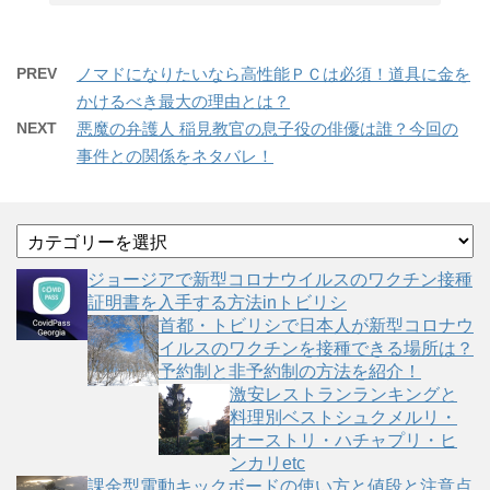
PREV
ノマドになりたいなら高性能ＰＣは必須！道具に金を
かけるべき最大の理由とは？
NEXT
悪魔の弁護人 稲見教官の息子役の俳優は誰？今回の
事件との関係をネタバレ！
カ
テ
ゴ
ジョージアで新型コロナウイルスのワクチン接種
リ
証明書を入手する方法inトビリシ
ー
首都・トビリシで日本人が新型コロナウ
イルスのワクチンを接種できる場所は？
予約制と非予約制の方法を紹介！
激安レストランランキングと
料理別ベストシュクメルリ・
オーストリ・ハチャプリ・ヒ
ンカリetc
課金型電動キックボードの使い方と値段と注意点