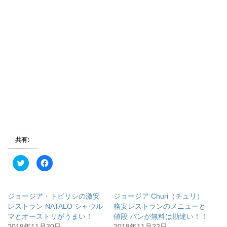
共有:
ク
F
リ
a
ッ
c
ク
e
し
b
て
o
ジョージア・トビリシの激安
ジョージア Churi（チュリ）
T
o
w
k
レストラン NATALO シャウル
格安レストランのメニューと
i
で
マとオーストリがうまい！
値段 パンが無料は勘違い！！
t
共
t
有
2018年11月30日
2018年11月22日