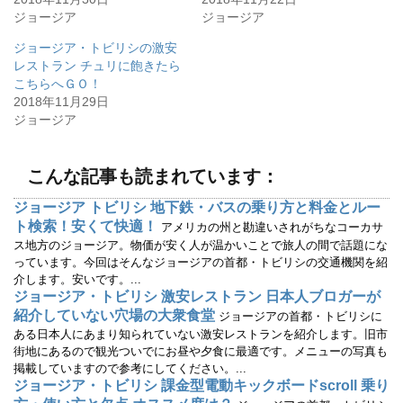
e
す
r
る
ジョージア
ジョージア
で
に
共
は
有
ク
ジョージア・トビリシの激安
(
リ
レストラン チュリに飽きたら
新
ッ
し
ク
こちらへＧＯ！
い
し
ウ
て
2018年11月29日
ィ
く
ジョージア
ン
だ
ド
さ
ウ
い
で
(
開
新
こんな記事も読まれています：
き
し
ま
い
す
ウ
ジョージア トビリシ 地下鉄・バスの乗り方と料金とルー
)
ィ
ン
ト検索！安くて快適！
アメリカの州と勘違いされがちなコーカサ
ド
ウ
ス地方のジョージア。物価が安く人が温かいことで旅人の間で話題にな
で
っています。今回はそんなジョージアの首都・トビリシの交通機関を紹
開
き
介します。安いです。...
ま
す
ジョージア・トビリシ 激安レストラン 日本人ブロガーが
)
紹介していない穴場の大衆食堂
ジョージアの首都・トビリシに
ある日本人にあまり知られていない激安レストランを紹介します。旧市
街地にあるので観光ついでにお昼や夕食に最適です。メニューの写真も
掲載していますので参考にしてください。...
ジョージア・トビリシ 課金型電動キックボードscroll 乗り