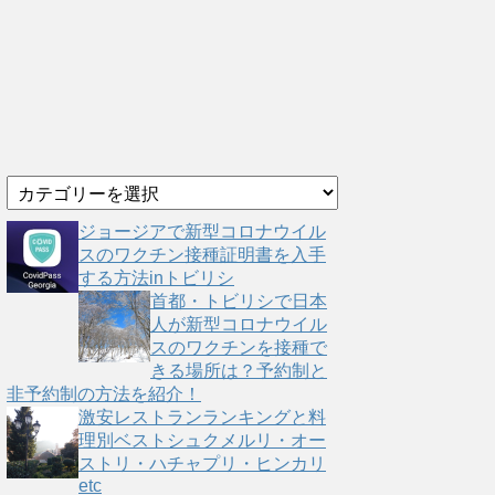
カ
テ
ゴ
ジョージアで新型コロナウイル
リ
スのワクチン接種証明書を入手
ー
する方法inトビリシ
首都・トビリシで日本
人が新型コロナウイル
スのワクチンを接種で
きる場所は？予約制と
非予約制の方法を紹介！
激安レストランランキングと料
理別ベストシュクメルリ・オー
ストリ・ハチャプリ・ヒンカリ
etc