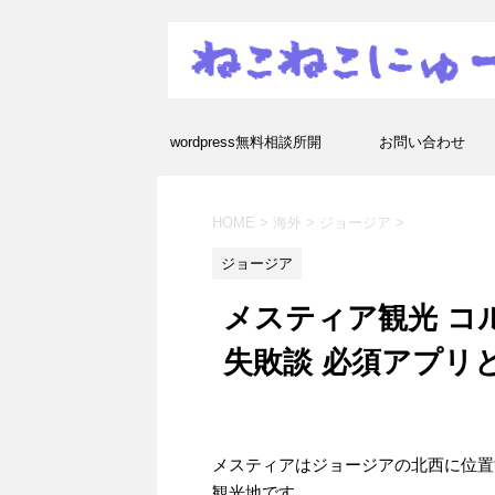
wordpress無料相談所開
お問い合わせ
設！エラーや疑問を解決し
HOME
>
海外
>
ジョージア
>
ます！
ジョージア
メスティア観光 コ
失敗談 必須アプリ
メスティアはジョージアの北西に位置
観光地です。