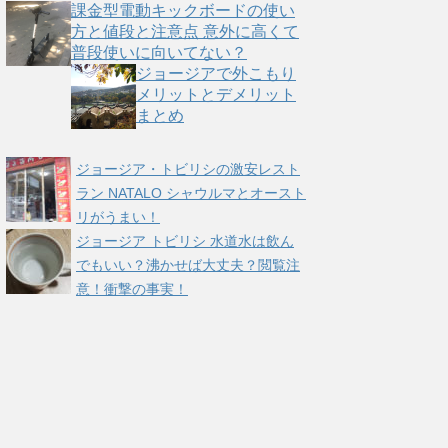
課金型電動キックボードの使い
方と値段と注意点 意外に高くて
普段使いに向いてない？
ジョージアで外こもり
メリットとデメリット
まとめ
ジョージア・トビリシの激安レスト
ラン NATALO シャウルマとオースト
リがうまい！
ジョージア トビリシ 水道水は飲ん
でもいい？沸かせば大丈夫？閲覧注
意！衝撃の事実！