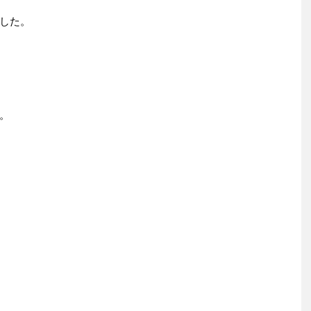
した。
。