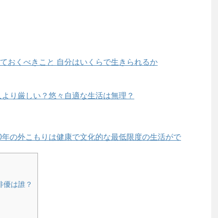
ておくべきこと 自分はいくらで生きられるか
人より厳しい？悠々自適な生活は無理？
20年の外こもりは健康で文化的な最低限度の生活がで
俳優は誰？