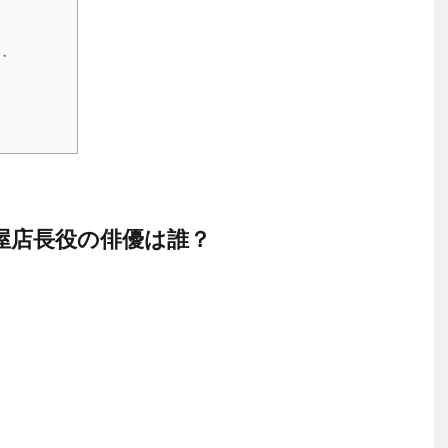
・
屋店長役の俳優は誰？