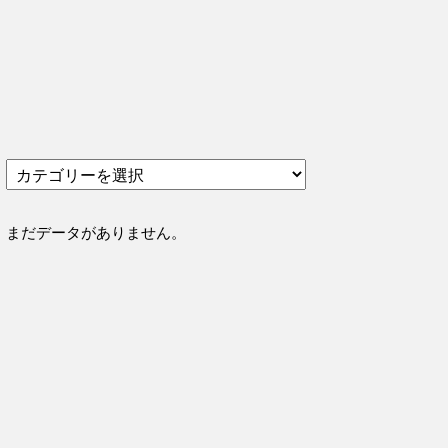
カ
テ
ゴ
リ
まだデータがありません。
ー