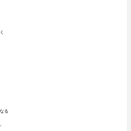
く
なる
。