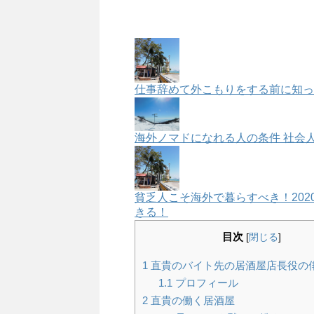
仕事辞めて外こもりをする前に知っ
海外ノマドになれる人の条件 社会
貧乏人こそ海外で暮らすべき！20
きる！
目次
[
閉じる
]
1
直貴のバイト先の居酒屋店長役の
1.1
プロフィール
2
直貴の働く居酒屋