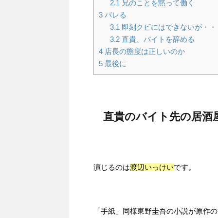
2.1
兄のことを黙って働く
3
バレる
3.1
即刻クビにはできないが・・
3.2
直貴、バイトを辞める
4
店長の態度は正しいのか
5
最後に
直貴のバイト先の居酒
演じるのは
渡辺いっけい
です。
「手紙」同様東野圭吾の小説が原作の