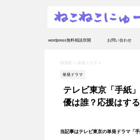
wordpress無料相談所開
お問い合わせ
設！エラーや疑問を解決し
HOME
>
単発ドラマ
>
ます！
単発ドラマ
テレビ東京「手紙」
優は誰？応援はす
当記事はテレビ東京の単発ドラマ「手