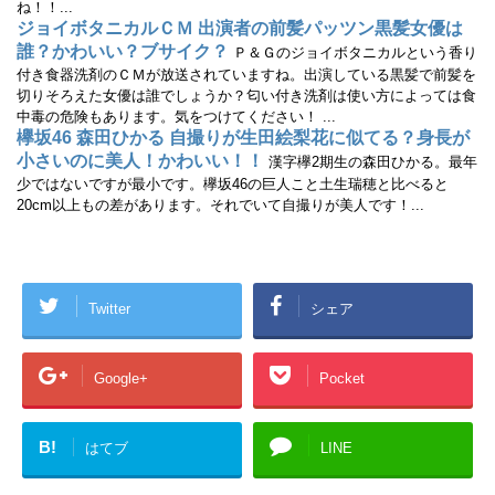
ね！！...
ジョイボタニカルＣＭ 出演者の前髪パッツン黒髪女優は
誰？かわいい？ブサイク？
Ｐ＆Ｇのジョイボタニカルという香り
付き食器洗剤のＣＭが放送されていますね。出演している黒髪で前髪を
切りそろえた女優は誰でしょうか？匂い付き洗剤は使い方によっては食
中毒の危険もあります。気をつけてください！ ...
欅坂46 森田ひかる 自撮りが生田絵梨花に似てる？身長が
小さいのに美人！かわいい！！
漢字欅2期生の森田ひかる。最年
少ではないですが最小です。欅坂46の巨人こと土生瑞穂と比べると
20cm以上もの差があります。それでいて自撮りが美人です！...
Twitter
シェア
Google+
Pocket
B!
はてブ
LINE