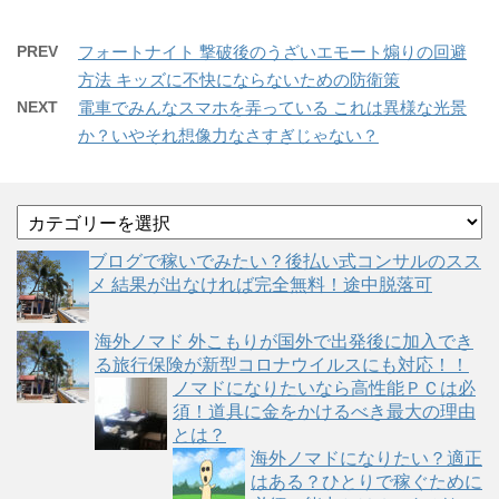
PREV
フォートナイト 撃破後のうざいエモート煽りの回避
方法 キッズに不快にならないための防衛策
NEXT
電車でみんなスマホを弄っている これは異様な光景
か？いやそれ想像力なさすぎじゃない？
カ
テ
ゴ
ブログで稼いでみたい？後払い式コンサルのスス
リ
メ 結果が出なければ完全無料！途中脱落可
ー
海外ノマド 外こもりが国外で出発後に加入でき
る旅行保険が新型コロナウイルスにも対応！！
ノマドになりたいなら高性能ＰＣは必
須！道具に金をかけるべき最大の理由
とは？
海外ノマドになりたい？適正
はある？ひとりで稼ぐために