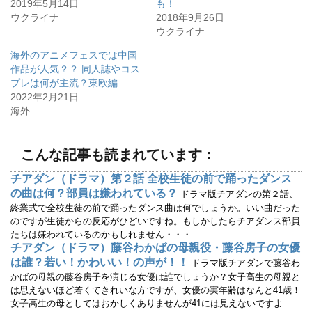
2019年5月14日
も！
e
す
r
る
ウクライナ
2018年9月26日
で
に
ウクライナ
共
は
有
ク
(
リ
海外のアニメフェスでは中国
新
ッ
し
ク
作品が人気？？ 同人誌やコス
い
し
ウ
て
プレは何が主流？東欧編
ィ
く
2022年2月21日
ン
だ
ド
さ
海外
ウ
い
で
(
開
新
き
し
ま
い
こんな記事も読まれています：
す
ウ
)
ィ
ン
チアダン（ドラマ）第２話 全校生徒の前で踊ったダンス
ド
ウ
の曲は何？部員は嫌われている？
ドラマ版チアダンの第２話、
で
開
終業式で全校生徒の前で踊ったダンス曲は何でしょうか。いい曲だった
き
のですが生徒からの反応がひどいですね。もしかしたらチアダンス部員
ま
す
たちは嫌われているのかもしれません・・・...
)
チアダン（ドラマ）藤谷わかばの母親役・藤谷房子の女優
は誰？若い！かわいい！の声が！！
ドラマ版チアダンで藤谷わ
かばの母親の藤谷房子を演じる女優は誰でしょうか？女子高生の母親と
は思えないほど若くてきれいな方ですが、女優の実年齢はなんと41歳！
女子高生の母としてはおかしくありませんが41には見えないですよ