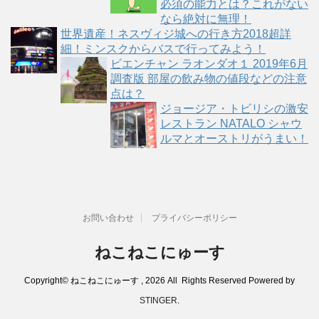
必須の能力とは？これがない
なら絶対に無理！
世界遺産！ネスヴィジ城への行き方2018超詳
細！ミンスクからバスで行ってみよう！
ビエンチャン ラオンダオ１ 2019年6月
調査版 部屋の飲み物の値段などの注意
点は？
ジョージア・トビリシの激安
レストラン NATALO シャウ
ルマとオーストリがうまい！
お問い合わせ
プライバシーポリシー
ねこねこにゅーす
Copyright© ねこねこにゅーす , 2026 All Rights Reserved Powered by
STINGER
.