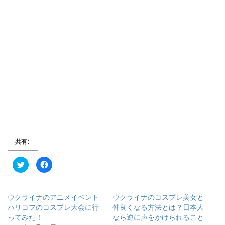
共有:
ク
F
リ
a
ッ
c
ク
e
し
b
て
o
ウクライナのアニメイベント
ウクライナのコスプレ美女と
T
o
w
k
ハリコフのコスプレ大会に行
仲良くなる方法とは？日本人
i
で
ってみた！
なら逆に声をかけられること
t
共
t
有