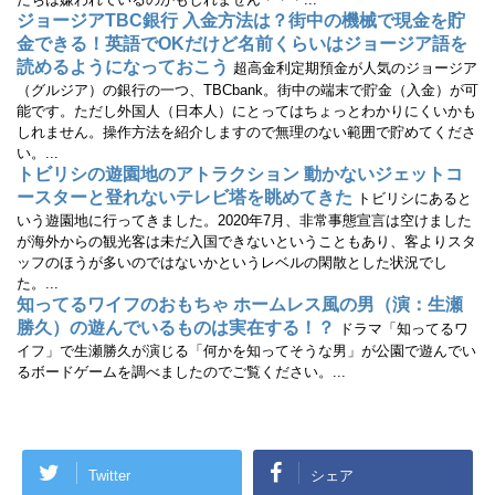
ジョージアTBC銀行 入金方法は？街中の機械で現金を貯
金できる！英語でOKだけど名前くらいはジョージア語を
読めるようになっておこう
超高金利定期預金が人気のジョージア
（グルジア）の銀行の一つ、TBCbank。街中の端末で貯金（入金）が可
能です。ただし外国人（日本人）にとってはちょっとわかりにくいかも
しれません。操作方法を紹介しますので無理のない範囲で貯めてくださ
い。...
トビリシの遊園地のアトラクション 動かないジェットコ
ースターと登れないテレビ塔を眺めてきた
トビリシにあると
いう遊園地に行ってきました。2020年7月、非常事態宣言は空けました
が海外からの観光客は未だ入国できないということもあり、客よりスタ
ッフのほうが多いのではないかというレベルの閑散とした状況でし
た。...
知ってるワイフのおもちゃ ホームレス風の男（演：生瀬
勝久）の遊んでいるものは実在する！？
ドラマ「知ってるワ
イフ」で生瀬勝久が演じる「何かを知ってそうな男」が公園で遊んでい
るボードゲームを調べましたのでご覧ください。...
Twitter
シェア