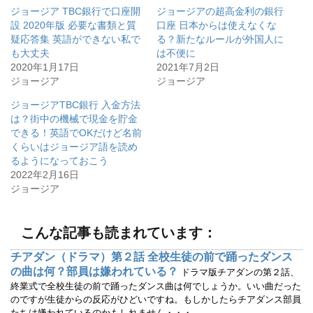
て
o
ジョージア TBC銀行で口座開
ジョージアの超高金利の銀行
T
o
w
k
設 2020年版 必要な書類と質
口座 日本からは使えなくな
i
で
疑応答集 英語ができない私で
る？新たなルールが外国人に
t
共
t
有
も大丈夫
は不便に
e
す
r
る
2020年1月17日
2021年7月2日
で
に
ジョージア
ジョージア
共
は
有
ク
(
リ
ジョージアTBC銀行 入金方法
新
ッ
し
ク
は？街中の機械で現金を貯金
い
し
ウ
て
できる！英語でOKだけど名前
ィ
く
くらいはジョージア語を読め
ン
だ
ド
さ
るようになっておこう
ウ
い
で
(
2022年2月16日
開
新
ジョージア
き
し
ま
い
す
ウ
)
ィ
ン
こんな記事も読まれています：
ド
ウ
で
チアダン（ドラマ）第２話 全校生徒の前で踊ったダンス
開
き
の曲は何？部員は嫌われている？
ドラマ版チアダンの第２話、
ま
す
終業式で全校生徒の前で踊ったダンス曲は何でしょうか。いい曲だった
)
のですが生徒からの反応がひどいですね。もしかしたらチアダンス部員
たちは嫌われているのかもしれません・・・...