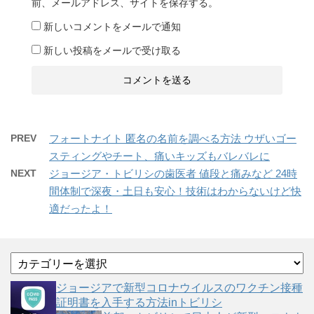
前、メールアドレス、サイトを保存する。
新しいコメントをメールで通知
新しい投稿をメールで受け取る
PREV
フォートナイト 匿名の名前を調べる方法 ウザいゴー
スティングやチート、痛いキッズもバレバレに
NEXT
ジョージア・トビリシの歯医者 値段と痛みなど 24時
間体制で深夜・土日も安心！技術はわからないけど快
適だったよ！
カ
テ
ゴ
ジョージアで新型コロナウイルスのワクチン接種
リ
証明書を入手する方法inトビリシ