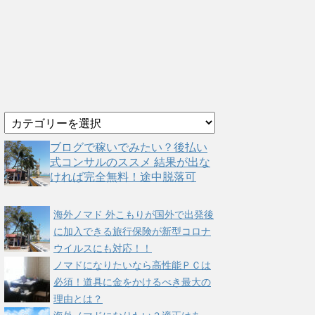
カ
テ
ゴ
ブログで稼いでみたい？後払い
リ
式コンサルのススメ 結果が出な
ー
ければ完全無料！途中脱落可
海外ノマド 外こもりが国外で出発後
に加入できる旅行保険が新型コロナ
ウイルスにも対応！！
ノマドになりたいなら高性能ＰＣは
必須！道具に金をかけるべき最大の
理由とは？