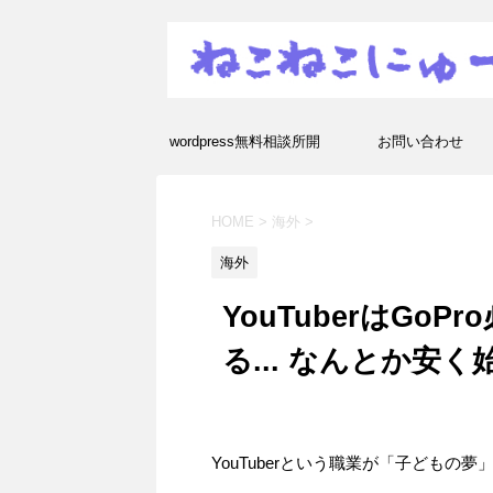
wordpress無料相談所開
お問い合わせ
設！エラーや疑問を解決し
HOME
>
海外
>
ます！
海外
YouTuberはGo
る... なんとか安
YouTuberという職業が「子ども