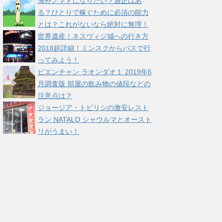
海外ノマドになりたい？適正はあ
る？ひとりで稼ぐために必須の能力
とは？これがないなら絶対に無理！
世界遺産！ネスヴィジ城への行き方
2018超詳細！ミンスクからバスで行
ってみよう！
ビエンチャン ラオンダオ１ 2019年6
月調査版 部屋の飲み物の値段などの
注意点は？
ジョージア・トビリシの激安レスト
ラン NATALO シャウルマとオースト
リがうまい！