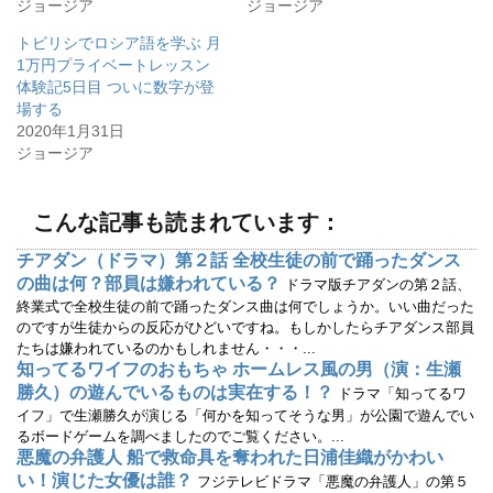
r
る
ジョージア
ジョージア
で
に
共
は
有
ク
トビリシでロシア語を学ぶ 月
(
リ
1万円プライベートレッスン
新
ッ
し
ク
体験記5日目 ついに数字が登
い
し
ウ
て
場する
ィ
く
2020年1月31日
ン
だ
ド
さ
ジョージア
ウ
い
で
(
開
新
き
し
ま
い
こんな記事も読まれています：
す
ウ
)
ィ
ン
チアダン（ドラマ）第２話 全校生徒の前で踊ったダンス
ド
ウ
の曲は何？部員は嫌われている？
ドラマ版チアダンの第２話、
で
開
終業式で全校生徒の前で踊ったダンス曲は何でしょうか。いい曲だった
き
のですが生徒からの反応がひどいですね。もしかしたらチアダンス部員
ま
す
たちは嫌われているのかもしれません・・・...
)
知ってるワイフのおもちゃ ホームレス風の男（演：生瀬
勝久）の遊んでいるものは実在する！？
ドラマ「知ってるワ
イフ」で生瀬勝久が演じる「何かを知ってそうな男」が公園で遊んでい
るボードゲームを調べましたのでご覧ください。...
悪魔の弁護人 船で救命具を奪われた日浦佳織がかわい
い！演じた女優は誰？
フジテレビドラマ「悪魔の弁護人」の第５