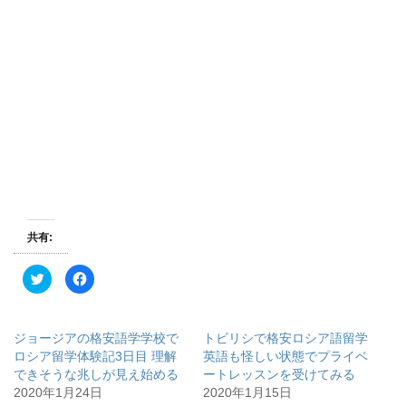
共有:
ク
F
リ
a
ッ
c
ク
e
し
b
て
o
ジョージアの格安語学学校で
トビリシで格安ロシア語留学
T
o
w
k
ロシア留学体験記3日目 理解
英語も怪しい状態でプライベ
i
で
できそうな兆しが見え始める
ートレッスンを受けてみる
t
共
t
有
2020年1月24日
2020年1月15日
e
す