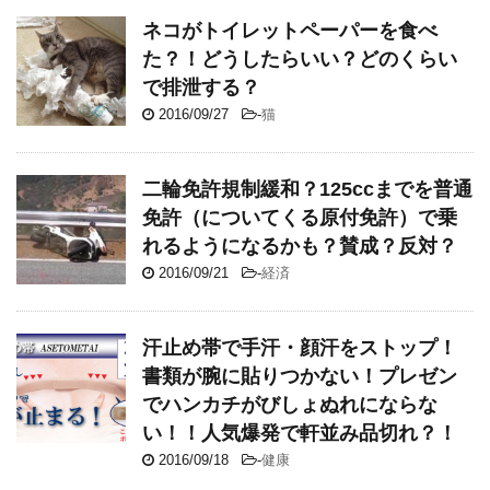
ネコがトイレットペーパーを食べ
た？！どうしたらいい？どのくらい
で排泄する？
2016/09/27
-
猫
二輪免許規制緩和？125ccまでを普通
免許（についてくる原付免許）で乗
れるようになるかも？賛成？反対？
2016/09/21
-
経済
汗止め帯で手汗・顔汗をストップ！
書類が腕に貼りつかない！プレゼン
でハンカチがびしょぬれにならな
い！！人気爆発で軒並み品切れ？！
2016/09/18
-
健康