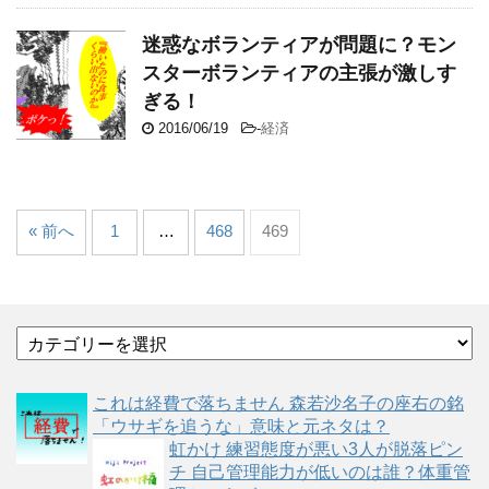
迷惑なボランティアが問題に？モン
スターボランティアの主張が激しす
ぎる！
2016/06/19
-
経済
« 前へ
1
…
468
469
カ
テ
ゴ
これは経費で落ちません 森若沙名子の座右の銘
リ
「ウサギを追うな」意味と元ネタは？
ー
虹かけ 練習態度が悪い3人が脱落ピン
チ 自己管理能力が低いのは誰？体重管