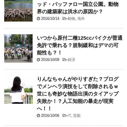
ッド・バッファロー国立公園。動物
界の建築家は洪水の原因か？
2016/10/14
-
動物
,
海外
いつから原付二種125ccバイクが普通
免許で乗れる？規制緩和はデマの可
能性も？！
2016/10/08
-
経済
りんなちゃんがやりすぎた？ブログ
でメンヘラ演技をして削除されるｗ
世にも奇妙な物語出演のタイアップ
失敗か！？人工知能の暴走が現実
へ！！
2016/10/06
-
IT
,
芸能