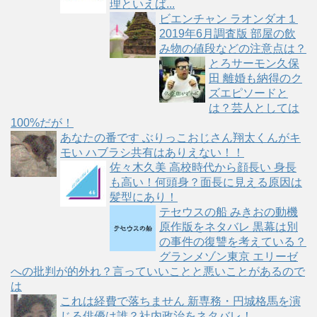
理といえば...
ビエンチャン ラオンダオ１
2019年6月調査版 部屋の飲
み物の値段などの注意点は？
とろサーモン久保
田 離婚も納得のク
ズエピソードと
は？芸人としては
100%だが！
あなたの番です ぶりっこおじさん翔太くんがキ
モい ハブラシ共有はありえない！！
佐々木久美 高校時代から顔長い 身長
も高い！何頭身？面長に見える原因は
髪型にあり！
テセウスの船 みきおの動機
原作版をネタバレ 黒幕は別
の事件の復讐を考えている？
グランメゾン東京 エリーゼ
への批判が的外れ？言っていいことと悪いことがあるので
は
これは経費で落ちません 新専務・円城格馬を演
じる俳優は誰？社内政治をネタバレ！