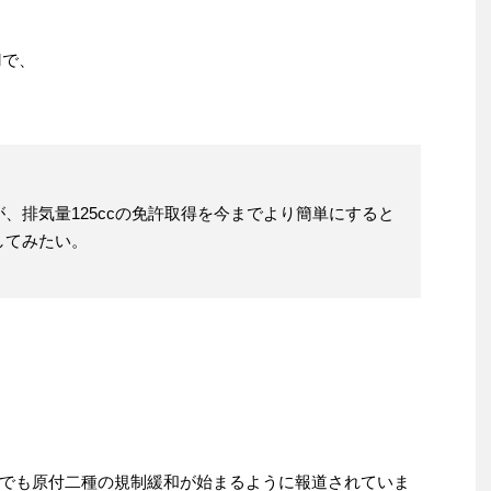
Mで、
、排気量125ccの免許取得を今までより簡単にすると
してみたい。
でも原付二種の規制緩和が始まるように報道されていま