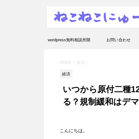
wordpress無料相談所開
お問い合わせ
設！エラーや疑問を解決し
HOME
>
経済
>
ます！
経済
いつから原付二種1
る？規制緩和はデ
こんにちは。