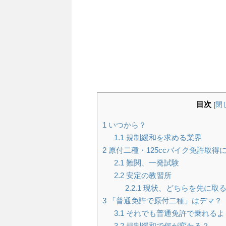
目次
[
閉
1
いつから？
1.1
規制緩和を求める業界
2
原付二種・125ccバイク免許取得
2.1
難関、一発試験
2.2
安定の教習所
2.2.1
現状、どちらを先に取る
3
「普通免許で原付二種」はデマ？
3.1
それでも普通免許で乗れるよ
3.2
規制緩和で何が変わる？