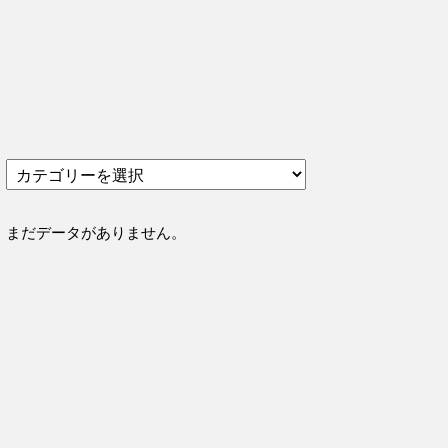
カ
テ
ゴ
リ
まだデータがありません。
ー