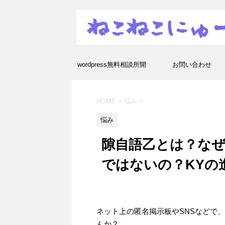
wordpress無料相談所開
お問い合わせ
設！エラーや疑問を解決し
HOME
>
悩み
>
ます！
悩み
隙自語乙とは？な
ではないの？KYの
ネット上の匿名掲示板やSNSなどで
んか？