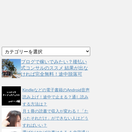
カ
テ
ゴ
ブログで稼いでみたい？後払い
リ
式コンサルのススメ 結果が出な
ー
ければ完全無料！途中脱落可
Kindleなどの電子書籍のAndroid音声
読み上げ！途中で止まる？通し読み
する方法は？
月１冊の読書で収入が変わる！「た
ったそれだけ」ができない人はどう
すればいい？