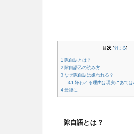
目次
[
閉じる
]
1
隙自語とは？
2
隙自語乙の読み方
3
なぜ隙自語は嫌われる？
3.1
嫌われる理由は現実にあては
4
最後に
隙自語とは？