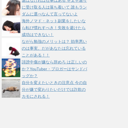
選ばなければ仕事はある を文字通り
に受け取る人は落ち着いて 誰もラン
ダムに選べなんて言ってないよ
海外ノマド・ネット副業をしたいな
ら転び慣れすべき！失敗を避けたら
成功はできない！
ながら勉強のメリットは？ 効率悪い
のは事実。だがあなたは忘れている
ことがある！！
誹謗中傷が嫌なら辞めろ は正しいの
か？YouTuber・ブロガーはサンドバ
ッグか？
自分を変えたいときの注意点 今の自
分が嫌で変わりたいだけでは詐欺の
カモにされる！