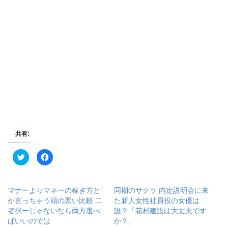
共有:
ク
F
リ
a
ッ
c
ク
e
し
b
て
o
マナーよりマネーの稼ぎ方と
同期のサクラ 内定説明会に来
T
o
w
k
か言っちゃう頭の悪い比較 二
た新人女性社員役の女優は
i
で
者択一じゃないなら両方選べ
誰？「花村建設は大丈夫です
t
共
t
有
ばいいのでは
か？」
e
す