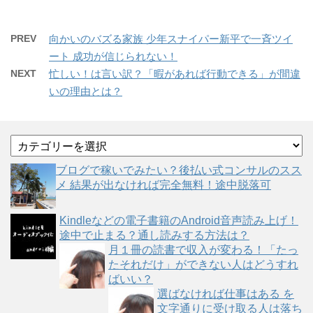
PREV
向かいのバズる家族 少年スナイパー新平で一斉ツイ
ート 成功が信じられない！
NEXT
忙しい！は言い訳？「暇があれば行動できる」が間違
いの理由とは？
カ
テ
ゴ
ブログで稼いでみたい？後払い式コンサルのスス
リ
メ 結果が出なければ完全無料！途中脱落可
ー
Kindleなどの電子書籍のAndroid音声読み上げ！
途中で止まる？通し読みする方法は？
月１冊の読書で収入が変わる！「たっ
たそれだけ」ができない人はどうすれ
ばいい？
選ばなければ仕事はある を
文字通りに受け取る人は落ち