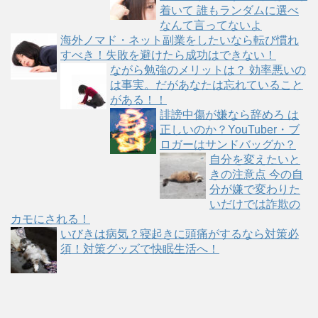
着いて 誰もランダムに選べ
なんて言ってないよ
海外ノマド・ネット副業をしたいなら転び慣れ
すべき！失敗を避けたら成功はできない！
ながら勉強のメリットは？ 効率悪いの
は事実。だがあなたは忘れていること
がある！！
誹謗中傷が嫌なら辞めろ は
正しいのか？YouTuber・ブ
ロガーはサンドバッグか？
自分を変えたいと
きの注意点 今の自
分が嫌で変わりた
いだけでは詐欺の
カモにされる！
いびきは病気？寝起きに頭痛がするなら対策必
須！対策グッズで快眠生活へ！