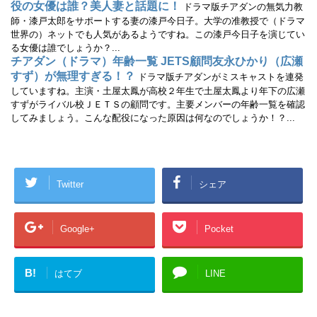
役の女優は誰？美人妻と話題に！
ドラマ版チアダンの無気力教
師・漆戸太郎をサポートする妻の漆戸今日子。大学の准教授で（ドラマ
世界の）ネットでも人気があるようですね。この漆戸今日子を演じてい
る女優は誰でしょうか？...
チアダン（ドラマ）年齢一覧 JETS顧問友永ひかり（広瀬
すず）が無理すぎる！？
ドラマ版チアダンがミスキャストを連発
していますね。主演・土屋太鳳が高校２年生で土屋太鳳より年下の広瀬
すずがライバル校ＪＥＴＳの顧問です。主要メンバーの年齢一覧を確認
してみましょう。こんな配役になった原因は何なのでしょうか！？...
Twitter
シェア
Google+
Pocket
B!
はてブ
LINE