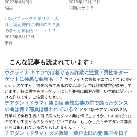
r
る
2022年4月9日
2019年12月19日
で
に
悩み
同期のサクラ
共
は
有
ク
(
リ
HISがブラック企業リスト入
新
ッ
し
ク
り！認定理由に納得の声？あ
い
し
ウ
て
の事件が原因か・・・！？
ィ
く
2017年8月17日
ン
だ
ド
さ
事件
ウ
い
で
(
開
新
き
し
ま
い
こんな記事も読まれています：
す
ウ
)
ィ
ン
ウクライナ キエフでは着ぐるみ詐欺に注意！男性をター
ド
ウ
ゲットに極悪な亜種も！？
ウクライナの首都キエフはとても治安
で
開
がいいのですが、観光名所である独立広場付近では詐欺被害が多発して
き
います。特に男性をターゲットにした亜種は回避が難しい本能に訴えか
ま
す
ける詐欺です。ご注意ください。...
)
チアダン（ドラマ）第２話 全校生徒の前で踊ったダンス
の曲は何？部員は嫌われている？
ドラマ版チアダンの第２話、
終業式で全校生徒の前で踊ったダンス曲は何でしょうか。いい曲だった
のですが生徒からの反応がひどいですね。もしかしたらチアダンス部員
たちは嫌われているのかもしれません・・・...
チアダン（ドラマ）ダメ教師・漆戸太郎の妻 漆戸今日子