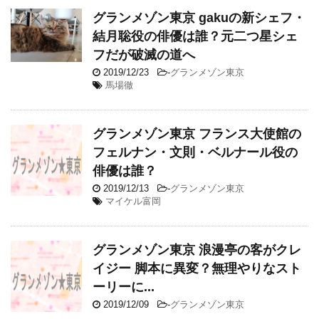
グランメゾン東京 gakuの新シェフ・
結月聡役の俳優は誰？元二つ星シェ
フだが破滅の道へ
2019/12/23
-
グランメゾン東京
馬場徹
グランメゾン東京 フランス大使館の
フェルナン・文則・ベルナール役の
俳優は誰？
2019/12/13
-
グランメゾン東京
マイケル富岡
グランメゾン東京 浪漫亭の客がクレ
イジー 脚本に異変？無理やりなスト
ーリーに...
2019/12/09
-
グランメゾン東京