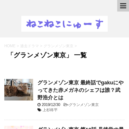
HOME
>
過去ドラマ
>
グランメゾン東京
>
「グランメゾン東京」 一覧
グランメゾン東京 最終話でgakuにや
ってきた赤メガネのシェフは誰？武
野浩介とは
2019/12/30
-
グランメゾン東京
上杉柊平