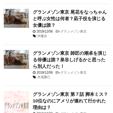
グランメゾン東京 尾花をなっちゃん
と呼ぶ女性は何者？凪子役を演じる
女優は誰？
2019/12/06
-
グランメゾン東京
伊藤歩
グランメゾン東京 師匠の潮卓を演じ
る俳優は誰？泉谷しげるかと思った
ら別人だった！
2019/12/06
-
グランメゾン東京
木場勝己
グランメゾン東京 第７話 脚本ミス？
10位なのにアメリが連れて行かれた
理由は？