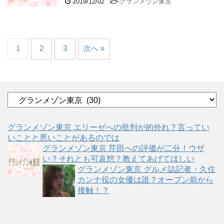
2019/12/02
-
グランメゾン東京
1
2
3
次へ »
カ
テ
ゴ
グランメゾン東京 エリーゼへの批判が的外れ？言ってい
リ
いことと悪いことがあるのでは
ー
グランメゾン東京 芹田への評価が二分！ウザ
い？それとも可哀想？教えてあげてほしい
グランメゾン東京 グルメ誌記者・久住
カンナ役の女優は誰？オープン前から
接触！？