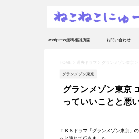
wordpress無料相談所開
お問い合わせ
設！エラーや疑問を解決し
HOME
>
過去ドラマ
>
グランメゾン東京
>
ます！
グランメゾン東京
グランメゾン東京 
っていいことと悪
ＴＢＳドラマ「グランメゾン東京」の
へと連れて行きました。