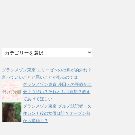
カ
テ
ゴ
リ
グランメゾン東京 エリーゼへの批判が的外れ？
ー
言っていいことと悪いことがあるのでは
グランメゾン東京 芹田への評価が二
分！ウザい？それとも可哀想？教え
てあげてほしい
グランメゾン東京 グルメ誌記者・久
住カンナ役の女優は誰？オープン前
から接触！？