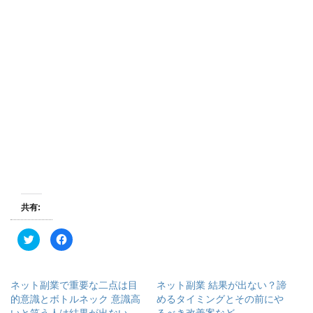
共有:
ク
F
リ
a
ッ
c
ク
e
し
b
て
o
ネット副業で重要な二点は目
ネット副業 結果が出ない？諦
T
o
w
k
的意識とボトルネック 意識高
めるタイミングとその前にや
i
で
いと笑う人は結果が出ない
るべき改善案など
t
共