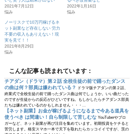
t
有
2021年7月12日
2022年1月16日
e
す
r
る
悩み
悩み
で
に
共
は
有
ク
ノーリスクで10万円稼げるネ
(
リ
ット副業など存在しない 労力
新
ッ
し
ク
不要の収入もありえない！現
い
し
ウ
て
実を見て！！
ィ
く
2021年8月29日
ン
だ
ド
さ
悩み
ウ
い
で
(
開
新
き
し
ま
い
こんな記事も読まれています：
す
ウ
)
ィ
ン
チアダン（ドラマ）第２話 全校生徒の前で踊ったダンス
ド
ウ
の曲は何？部員は嫌われている？
ドラマ版チアダンの第２話、
で
開
終業式で全校生徒の前で踊ったダンス曲は何でしょうか。いい曲だった
き
のですが生徒からの反応がひどいですね。もしかしたらチアダンス部員
ま
す
たちは嫌われているのかもしれません・・・...
)
【ネット副業】お金が稼げるようになるまで今ある道具を
使うべき は間違い！自ら制限して苦しむな
YouTuberやブロ
ガーなど、ネット副業が再び注目を集めています。初期投資をケチると
苦労します。格安スマホ一本で天下を取れたらカッコイイですが、茨の