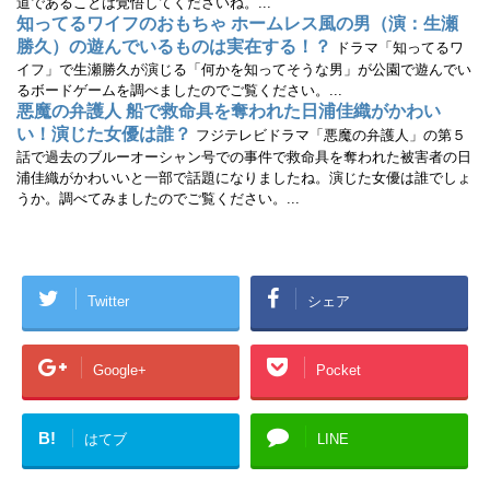
道であることは覚悟してくださいね。...
知ってるワイフのおもちゃ ホームレス風の男（演：生瀬
勝久）の遊んでいるものは実在する！？
ドラマ「知ってるワ
イフ」で生瀬勝久が演じる「何かを知ってそうな男」が公園で遊んでい
るボードゲームを調べましたのでご覧ください。...
悪魔の弁護人 船で救命具を奪われた日浦佳織がかわい
い！演じた女優は誰？
フジテレビドラマ「悪魔の弁護人」の第５
話で過去のブルーオーシャン号での事件で救命具を奪われた被害者の日
浦佳織がかわいいと一部で話題になりましたね。演じた女優は誰でしょ
うか。調べてみましたのでご覧ください。...
Twitter
シェア
Google+
Pocket
B!
はてブ
LINE