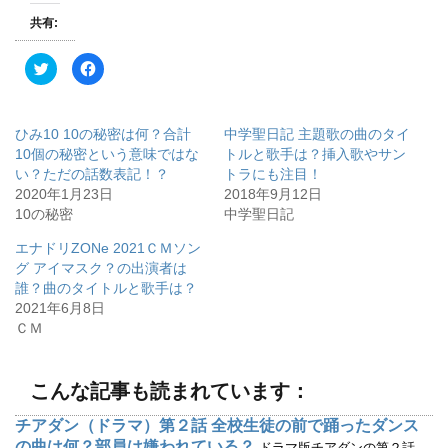
共有:
ク
F
リ
a
ッ
c
ク
e
し
b
て
o
ひみ10 10の秘密は何？合計
中学聖日記 主題歌の曲のタイ
T
o
w
k
10個の秘密という意味ではな
トルと歌手は？挿入歌やサン
i
で
い？ただの話数表記！？
トラにも注目！
t
共
t
有
2020年1月23日
2018年9月12日
e
す
r
る
10の秘密
中学聖日記
で
に
共
は
有
ク
エナドリZONe 2021ＣＭソン
(
リ
グ アイマスク？の出演者は
新
ッ
し
ク
誰？曲のタイトルと歌手は？
い
し
ウ
て
2021年6月8日
ィ
く
ＣＭ
ン
だ
ド
さ
ウ
い
で
(
開
新
こんな記事も読まれています：
き
し
ま
い
す
ウ
チアダン（ドラマ）第２話 全校生徒の前で踊ったダンス
)
ィ
ン
の曲は何？部員は嫌われている？
ドラマ版チアダンの第２話、