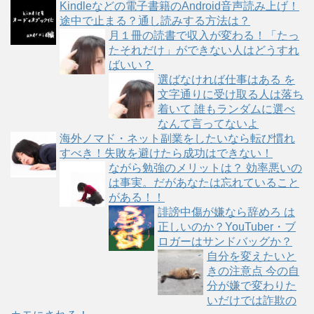
Kindleなどの電子書籍のAndroid音声読み上げ！
途中で止まる？通し読みする方法は？
月１冊の読書で収入が変わる！「たっ
たそれだけ」ができない人はどうすれ
ばいい？
選ばなければ仕事はある を
文字通りに受け取る人は落ち
着いて 誰もランダムに選べ
なんて言ってないよ
海外ノマド・ネット副業をしたいなら転び慣れ
すべき！失敗を避けたら成功はできない！
ながら勉強のメリットは？ 効率悪いの
は事実。だがあなたは忘れていること
がある！！
誹謗中傷が嫌なら辞めろ は
正しいのか？YouTuber・ブ
ロガーはサンドバッグか？
自分を変えたいと
きの注意点 今の自
分が嫌で変わりた
いだけでは詐欺の