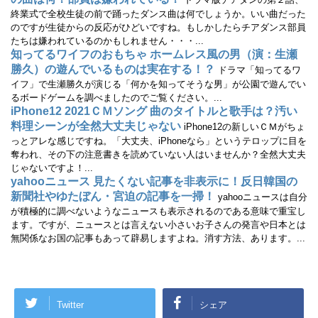
ド
ウ
終業式で全校生徒の前で踊ったダンス曲は何でしょうか。いい曲だった
で
のですが生徒からの反応がひどいですね。もしかしたらチアダンス部員
開
き
たちは嫌われているのかもしれません・・・...
ま
す
知ってるワイフのおもちゃ ホームレス風の男（演：生瀬
)
勝久）の遊んでいるものは実在する！？
ドラマ「知ってるワ
イフ」で生瀬勝久が演じる「何かを知ってそうな男」が公園で遊んでい
るボードゲームを調べましたのでご覧ください。...
iPhone12 2021ＣＭソング 曲のタイトルと歌手は？汚い
料理シーンが全然大丈夫じゃない
iPhone12の新しいＣＭがちょ
っとアレな感じですね。「大丈夫、iPhoneなら」というテロップに目を
奪われ、その下の注意書きを読めていない人はいませんか？全然大丈夫
じゃないですよ！...
yahooニュース 見たくない記事を非表示に！反日韓国の
新聞社やゆたぼん・宮迫の記事を一掃！
yahooニュースは自分
が積極的に調べないようなニュースも表示されるのである意味で重宝し
ます。ですが、ニュースとは言えない小さいお子さんの発言や日本とは
無関係なお国の記事もあって辟易しますよね。消す方法、あります。...
Twitter
シェア