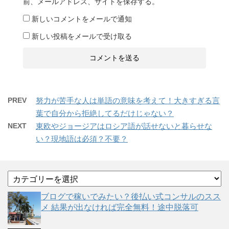
前、メールアドレス、サイトを保存する。
新しいコメントをメールで通知
新しい投稿をメールで受け取る
PREV
努力が苦手な人は単語の意味を考えて！大きすぎる言
葉で自分から拒絶してるだけじゃない？
NEXT
東欧やジョージアはロシア語が話せないと暮らせな
い？現地語は必須？不要？
カ
テ
ゴ
ブログで稼いでみたい？後払い式コンサルのスス
リ
メ 結果が出なければ完全無料！途中脱落可
ー