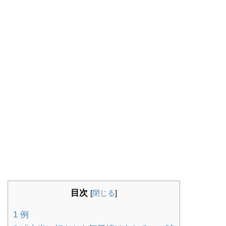
目次
[
閉じる
]
1
例