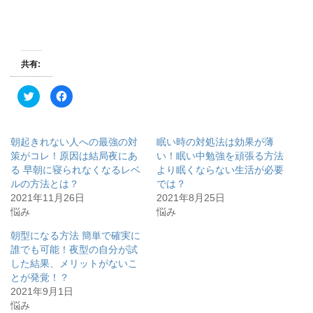
共有:
ク
F
リ
a
ッ
c
ク
e
し
b
て
o
朝起きれない人への最強の対
眠い時の対処法は効果が薄
T
o
w
k
策がコレ！原因は結局夜にあ
い！眠い中勉強を頑張る方法
i
で
る 早朝に寝られなくなるレベ
より眠くならない生活が必要
t
共
t
有
ルの方法とは？
では？
e
す
r
る
2021年11月26日
2021年8月25日
で
に
悩み
悩み
共
は
有
ク
(
リ
朝型になる方法 簡単で確実に
新
ッ
し
ク
誰でも可能！夜型の自分が試
い
し
ウ
て
した結果、メリットがないこ
ィ
く
とが発覚！？
ン
だ
ド
さ
2021年9月1日
ウ
い
で
(
悩み
開
新