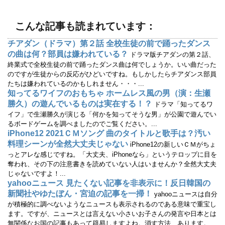
き
し
ま
い
す
ウ
)
ィ
こんな記事も読まれています：
ン
ド
ウ
チアダン（ドラマ）第２話 全校生徒の前で踊ったダンス
で
の曲は何？部員は嫌われている？
開
ドラマ版チアダンの第２話、
き
終業式で全校生徒の前で踊ったダンス曲は何でしょうか。いい曲だった
ま
す
のですが生徒からの反応がひどいですね。もしかしたらチアダンス部員
)
たちは嫌われているのかもしれません・・・...
知ってるワイフのおもちゃ ホームレス風の男（演：生瀬
勝久）の遊んでいるものは実在する！？
ドラマ「知ってるワ
イフ」で生瀬勝久が演じる「何かを知ってそうな男」が公園で遊んでい
るボードゲームを調べましたのでご覧ください。...
iPhone12 2021ＣＭソング 曲のタイトルと歌手は？汚い
料理シーンが全然大丈夫じゃない
iPhone12の新しいＣＭがちょ
っとアレな感じですね。「大丈夫、iPhoneなら」というテロップに目を
奪われ、その下の注意書きを読めていない人はいませんか？全然大丈夫
じゃないですよ！...
yahooニュース 見たくない記事を非表示に！反日韓国の
新聞社やゆたぼん・宮迫の記事を一掃！
yahooニュースは自分
が積極的に調べないようなニュースも表示されるのである意味で重宝し
ます。ですが、ニュースとは言えない小さいお子さんの発言や日本とは
無関係なお国の記事もあって辟易しますよね。消す方法、あります。...