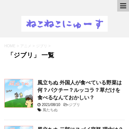
HOME
>
アニメ
>
ジブリ
>
「ジブリ」 一覧
風立ちぬ 外国人が食べている野菜は
何？パクチー？ルッコラ？草だけを
食べるなんておかしい？
2021/08/10
-
ジブリ
風たちぬ