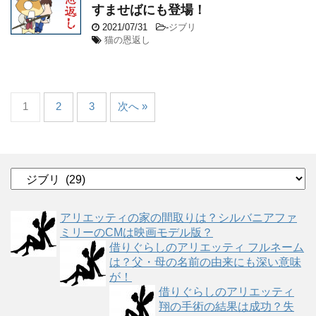
すませばにも登場！
2021/07/31
-
ジブリ
猫の恩返し
1
2
3
次へ »
カ
テ
ゴ
アリエッティの家の間取りは？シルバニアファ
リ
ミリーのCMは映画モデル版？
ー
借りぐらしのアリエッティ フルネーム
は？父・母の名前の由来にも深い意味
が！
借りぐらしのアリエッティ
翔の手術の結果は成功？失