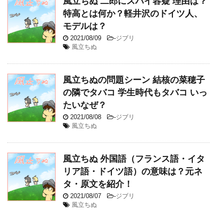
風立ちぬ 二郎にスパイ容疑 理由は？
特高とは何か？軽井沢のドイツ人、
モデルは？
2021/08/09
-
ジブリ
風立ちぬ
風立ちぬの問題シーン 結核の菜穂子
の隣でタバコ 学生時代もタバコ いっ
たいなぜ？
2021/08/08
-
ジブリ
風立ちぬ
風立ちぬ 外国語（フランス語・イタ
リア語・ドイツ語）の意味は？元ネ
タ・原文を紹介！
2021/08/07
-
ジブリ
風立ちぬ