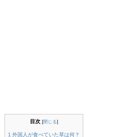
目次
[
閉じる
]
1
外国人が食べていた草は何？