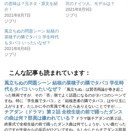
の意味は？元ネタ・原文を紹
沢のドイツ人、モデルは？
t
共
t
有
介！
2021年8月9日
e
す
r
る
2021年8月7日
ジブリ
で
に
ジブリ
共
は
有
ク
(
リ
風立ちぬの問題シーン 結核の
新
ッ
し
ク
菜穂子の隣でタバコ 学生時代
い
し
ウ
て
もタバコ いったいなぜ？
ィ
く
2021年8月8日
ン
だ
ド
さ
ジブリ
ウ
い
で
(
開
新
き
し
ま
い
こんな記事も読まれています：
す
ウ
)
ィ
ン
風立ちぬの問題シーン 結核の菜穂子の隣でタバコ 学生時
ド
ウ
代もタバコ いったいなぜ？
「風立ちぬ」は賛否両論が巻き起こ
で
開
った映画ですが、その「否」側でよく話題になるのがタバコのシーンで
き
すね。特に「学生服でタバコ」と「結核患者の隣でタバコ」はやり玉に
ま
す
上がります。たしかに今の常識で考えたらありえないことですが......
)
チアダン（ドラマ）第２話 全校生徒の前で踊ったダンス
の曲は何？部員は嫌われている？
ドラマ版チアダンの第２話、
終業式で全校生徒の前で踊ったダンス曲は何でしょうか。いい曲だった
のですが生徒からの反応がひどいですね。もしかしたらチアダンス部員