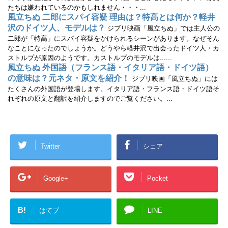
たちは嫌われているのかもしれません・・・...
風立ちぬ 二郎にスパイ容疑 理由は？特高とは何か？軽井
沢のドイツ人、モデルは？
ジブリ映画「風立ちぬ」では主人公の
二郎が「特高」にスパイ容疑をかけられるシーンがあります。なぜそん
なことになったのでしょうか。どうやら軽井沢で出会ったドイツ人・カ
ストルプが原因のようです。カストルプのモデルは......
風立ちぬ 外国語（フランス語・イタリア語・ドイツ語）
の意味は？元ネタ・原文を紹介！
ジブリ映画「風立ちぬ」には
たくさんの外国語が登場します。イタリア語・フランス語・ドイツ語そ
れぞれの原文と翻訳を紹介しますのでご覧ください。...
Twitter
シェア
Google+
Pocket
B!
はてブ
LINE