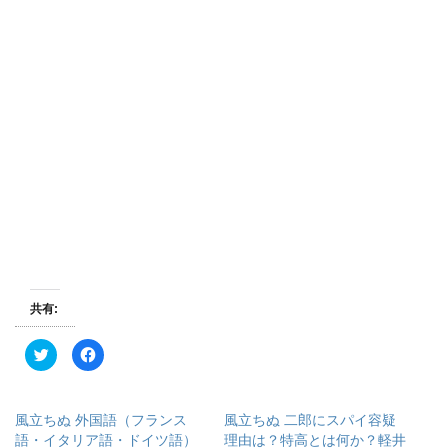
共有:
ク
F
リ
a
ッ
c
ク
e
し
b
て
o
風立ちぬ 外国語（フランス
風立ちぬ 二郎にスパイ容疑
T
o
w
k
語・イタリア語・ドイツ語）
理由は？特高とは何か？軽井
i
で