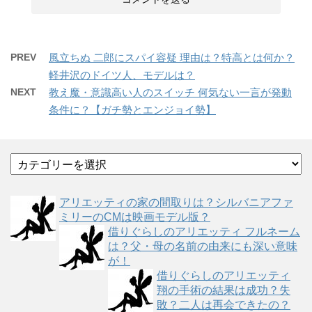
PREV
風立ちぬ 二郎にスパイ容疑 理由は？特高とは何か？
軽井沢のドイツ人、モデルは？
NEXT
教え魔・意識高い人のスイッチ 何気ない一言が発動
条件に？【ガチ勢とエンジョイ勢】
カ
テ
ゴ
アリエッティの家の間取りは？シルバニアファ
リ
ミリーのCMは映画モデル版？
ー
借りぐらしのアリエッティ フルネーム
は？父・母の名前の由来にも深い意味
が！
借りぐらしのアリエッティ
翔の手術の結果は成功？失
敗？二人は再会できたの？