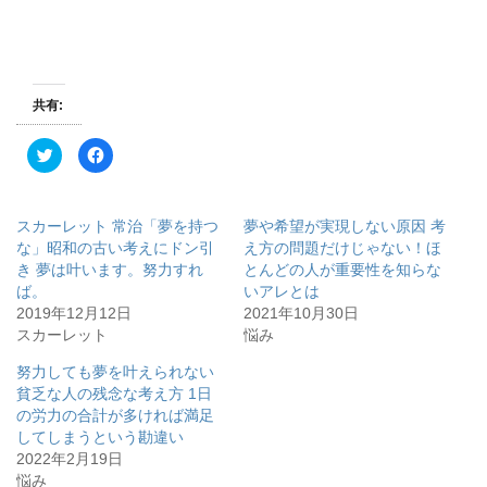
共有:
ク
F
リ
a
ッ
c
ク
e
し
b
て
o
スカーレット 常治「夢を持つ
夢や希望が実現しない原因 考
T
o
w
k
な」昭和の古い考えにドン引
え方の問題だけじゃない！ほ
i
で
き 夢は叶います。努力すれ
とんどの人が重要性を知らな
t
共
t
有
ば。
いアレとは
e
す
r
る
2019年12月12日
2021年10月30日
で
に
スカーレット
悩み
共
は
有
ク
(
リ
努力しても夢を叶えられない
新
ッ
し
ク
貧乏な人の残念な考え方 1日
い
し
ウ
て
の労力の合計が多ければ満足
ィ
く
してしまうという勘違い
ン
だ
ド
さ
2022年2月19日
ウ
い
で
(
悩み