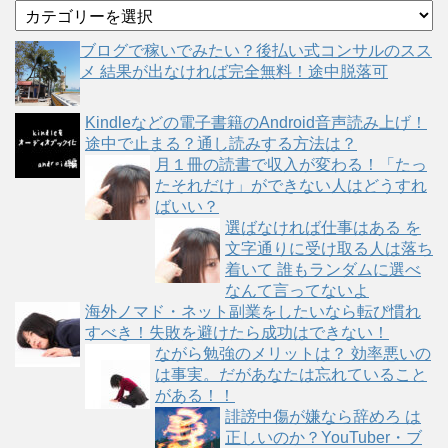
カ
テ
ゴ
ブログで稼いでみたい？後払い式コンサルのスス
リ
メ 結果が出なければ完全無料！途中脱落可
ー
Kindleなどの電子書籍のAndroid音声読み上げ！
途中で止まる？通し読みする方法は？
月１冊の読書で収入が変わる！「たっ
たそれだけ」ができない人はどうすれ
ばいい？
選ばなければ仕事はある を
文字通りに受け取る人は落ち
着いて 誰もランダムに選べ
なんて言ってないよ
海外ノマド・ネット副業をしたいなら転び慣れ
すべき！失敗を避けたら成功はできない！
ながら勉強のメリットは？ 効率悪いの
は事実。だがあなたは忘れていること
がある！！
誹謗中傷が嫌なら辞めろ は
正しいのか？YouTuber・ブ