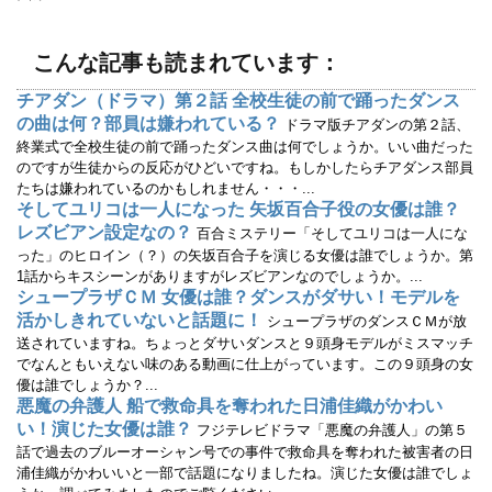
開
新
き
し
ま
い
す
ウ
)
ィ
こんな記事も読まれています：
ン
ド
ウ
チアダン（ドラマ）第２話 全校生徒の前で踊ったダンス
で
の曲は何？部員は嫌われている？
開
ドラマ版チアダンの第２話、
き
終業式で全校生徒の前で踊ったダンス曲は何でしょうか。いい曲だった
ま
す
のですが生徒からの反応がひどいですね。もしかしたらチアダンス部員
)
たちは嫌われているのかもしれません・・・...
そしてユリコは一人になった 矢坂百合子役の女優は誰？
レズビアン設定なの？
百合ミステリー「そしてユリコは一人にな
った」のヒロイン（？）の矢坂百合子を演じる女優は誰でしょうか。第
1話からキスシーンがありますがレズビアンなのでしょうか。...
シュープラザＣＭ 女優は誰？ダンスがダサい！モデルを
活かしきれていないと話題に！
シュープラザのダンスＣＭが放
送されていますね。ちょっとダサいダンスと９頭身モデルがミスマッチ
でなんともいえない味のある動画に仕上がっています。この９頭身の女
優は誰でしょうか？...
悪魔の弁護人 船で救命具を奪われた日浦佳織がかわい
い！演じた女優は誰？
フジテレビドラマ「悪魔の弁護人」の第５
話で過去のブルーオーシャン号での事件で救命具を奪われた被害者の日
浦佳織がかわいいと一部で話題になりましたね。演じた女優は誰でしょ