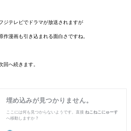
フジテレビでドラマが放送されますが
原作漫画も引き込まれる面白さですね。
次回へ続きます。