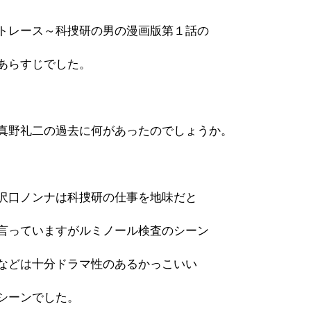
トレース～科捜研の男の漫画版第１話の
あらすじでした。
真野礼二の過去に何があったのでしょうか。
沢口ノンナは科捜研の仕事を地味だと
言っていますがルミノール検査のシーン
などは十分ドラマ性のあるかっこいい
シーンでした。