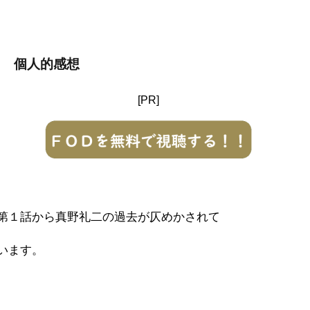
個人的感想
[PR]
第１話から真野礼二の過去が仄めかされて
います。