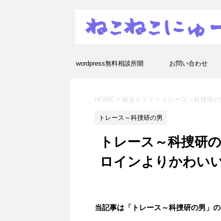
wordpress無料相談所開
お問い合わせ
設！エラーや疑問を解決し
HOME
>
過去ドラマ
>
トレース～科捜研の
ます！
トレース～科捜研の男
トレース～科捜研の
ロインよりかわい
当記事は「トレース～科捜研の男」の