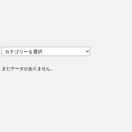
カ
テ
ゴ
リ
まだデータがありません。
ー