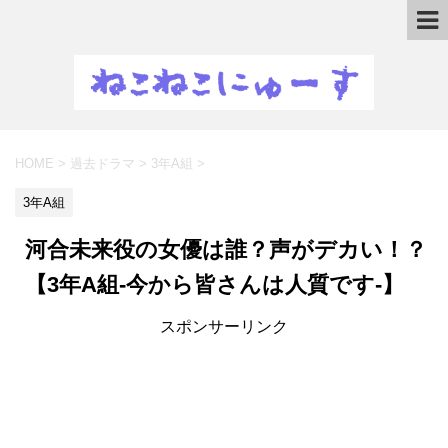
HOME
>
過去ドラマ
>
3年A組
>
3年A組
河合未来役の女優は誰？声がデカい！？
【3年A組-今から皆さんは人質です-】
スポンサーリンク