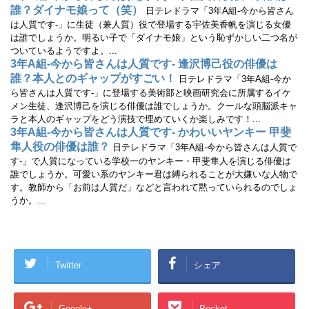
誰？ダイナモ娘って（笑）
日テレドラマ「3年A組-今から皆さん
は人質です-」に生徒（兼人質）役で登場する宇佐美香帆を演じる女優
は誰でしょうか。明るい子で「ダイナモ娘」という恥ずかしい二つ名が
ついているようですよ。...
3年A組-今から皆さんは人質です- 逢沢博己役の俳優は
誰？本人とのギャップがすごい！
日テレドラマ「3年A組-今か
ら皆さんは人質です-」に登場する美術部と映画研究会に所属するイケ
メン生徒、逢沢博己を演じる俳優は誰でしょうか。クールな頭脳派キャ
ラと本人のギャップをどう演技で埋めていくか楽しみです！...
3年A組-今から皆さんは人質です- かわいいヤンキー 甲斐
隼人役の俳優は誰？
日テレドラマ「3年A組-今から皆さんは人質で
す-」で人質になっている学校一のヤンキー・甲斐隼人を演じる俳優は
誰でしょうか。可愛い系のヤンキー君は縛られることが大嫌いな人物で
す。教師から「お前は人質だ」などと言われて黙っていられるのでしょ
うか。...
Twitter
シェア
Google+
Pocket