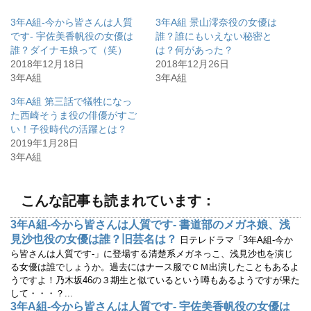
し
b
て
o
3年A組-今から皆さんは人質
3年A組 景山澪奈役の女優は
T
o
w
k
です- 宇佐美香帆役の女優は
誰？誰にもいえない秘密と
i
で
誰？ダイナモ娘って（笑）
は？何があった？
t
共
t
有
2018年12月18日
2018年12月26日
e
す
r
る
3年A組
3年A組
で
に
共
は
有
ク
3年A組 第三話で犠牲になっ
(
リ
た西崎そうま役の俳優がすご
新
ッ
し
ク
い！子役時代の活躍とは？
い
し
ウ
て
2019年1月28日
ィ
く
3年A組
ン
だ
ド
さ
ウ
い
で
(
開
新
こんな記事も読まれています：
き
し
ま
い
す
ウ
3年A組-今から皆さんは人質です- 書道部のメガネ娘、浅
)
ィ
ン
見沙也役の女優は誰？旧芸名は？
日テレドラマ「3年A組-今か
ド
ウ
ら皆さんは人質です-」に登場する清楚系メガネっこ、浅見沙也を演じ
で
る女優は誰でしょうか。過去にはナース服でＣＭ出演したこともあるよ
開
き
うですよ！乃木坂46の３期生と似ているという噂もあるようですが果た
ま
す
して・・・？...
)
3年A組-今から皆さんは人質です- 宇佐美香帆役の女優は