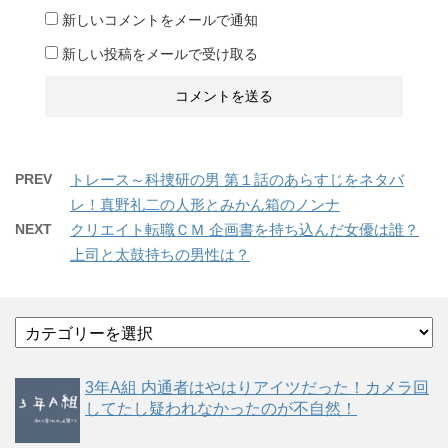
新しいコメントをメールで通知
新しい投稿をメールで受け取る
PREV
トレース～科捜研の男 第１話のあらすじをネタバ
レ！真野礼二の人形とみかん箱のノンナ
NEXT
クリエイト転職ＣＭ 企画書を持ち込んだ女優は誰？
上司と太鼓持ちの男性は？
カ
テ
ゴ
3年A組 内通者はやはりアイツだった！カメラ回
リ
してたし疑われなかったのが不自然！
ー