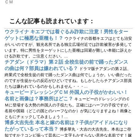
ＣＭ
ウ
い
で
(
開
新
き
し
ま
い
こんな記事も読まれています：
す
ウ
)
ィ
ン
ウクライナ キエフでは着ぐるみ詐欺に注意！男性をター
ド
ウ
ゲットに極悪な亜種も！？
ウクライナの首都キエフはとても治安
で
開
がいいのですが、観光名所である独立広場付近では詐欺被害が多発して
き
います。特に男性をターゲットにした亜種は回避が難しい本能に訴えか
ま
す
ける詐欺です。ご注意ください。...
)
チアダン（ドラマ）第２話 全校生徒の前で踊ったダンス
の曲は何？部員は嫌われている？
ドラマ版チアダンの第２話、
終業式で全校生徒の前で踊ったダンス曲は何でしょうか。いい曲だった
のですが生徒からの反応がひどいですね。もしかしたらチアダンス部員
たちは嫌われているのかもしれません・・・...
キューピードレッシングＣＭ 外国人の子役がかわいい！
名前と画像は？事務所はどこ？
キューピーのドレッシングのＣ
Ｍに登場する大勢の外国人の子役たち。正確にはハーフの子役ですが、
名前や国籍（どこの国とのハーフなのか）が気になりますよね！画像と
ともにチェックしてみましょう！...
博多大吉先生 本名と嫁の名前は？子供がアイドルになり
たがっているって本当？
博多華丸・大吉の大吉先生。本名はご存
知ですか？コンビ揃って芸名に一文字もかすらない意外な名前です！嫁