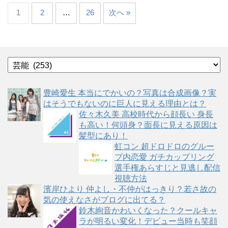
1
2
…
26
次へ »
カ
テ
ゴ
豊崎愛生 本当にでかいの？写真は合成画像？実
リ
はそうでもないのに巨人に見える理由とは？
ー
佐々木久美 高校時代から顔長い 身長
も高い！何頭身？面長に見える原因は
髪型にあり！
虹コン 超ドロドロのグルー
プ内恋愛 ガチカップリング
選手権あらすじと見逃し配信
視聴方法
濱岸ひより 仲よし・不仲がはっきり？若さ故の
気の使えなさがブログに出てる？
鈴木絢音かわいくなった？クールキャ
ラが明るい変化！デビュー当時も笑顔