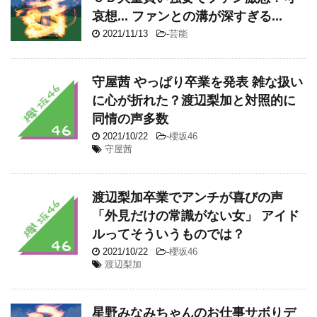
哀想... ファンとの溝が深すぎる...
2021/11/13
-
芸能
守屋茜 やっぱり卒業を発表 雑な扱い
に心が折れた？渡辺梨加と対照的に
同情の声多数
2021/10/22
-
櫻坂46
守屋茜
渡辺梨加卒業でアンチが喜びの声
「外見だけの常識がない女」 アイド
ルってそういうものでは？
2021/10/22
-
櫻坂46
渡辺梨加
星野みなみちゃんのお仕事サボりデ