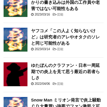
かりの書き込みは外国の工作員や老
害ではない可能性もある
2023/03/16
-
芸能
ヤフコメ「この人よく知らないけ
ど」は研究者のアレやオタクのソレ
と同じ可能性がある
2023/03/14
-
芸能
ゆたぼんのクラファン・日本一周延
期での炎上を見て思う最近の若者ら
しさ
2022/04/06
-
芸能
Snow Man ミリオン発言で炎上騒動
ＣＤ大量買い強要でファン激怒？可