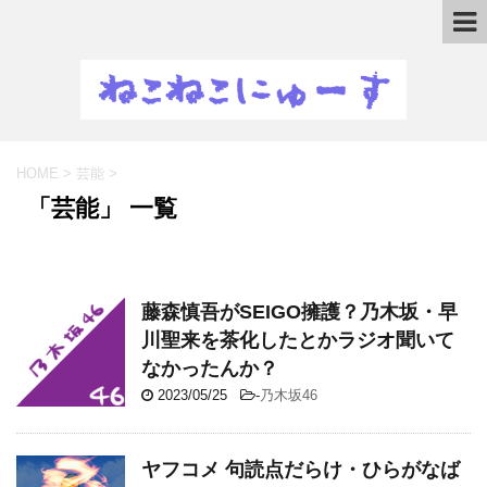
HOME
>
芸能
>
「芸能」 一覧
藤森慎吾がSEIGO擁護？乃木坂・早
川聖来を茶化したとかラジオ聞いて
なかったんか？
2023/05/25
-
乃木坂46
ヤフコメ 句読点だらけ・ひらがなば