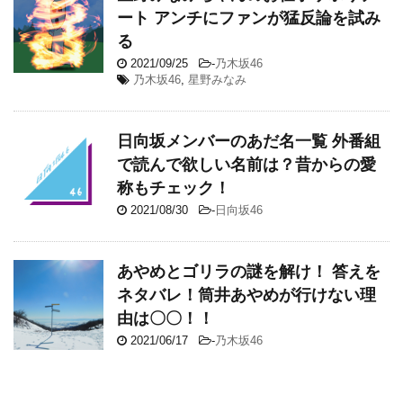
ート アンチにファンが猛反論を試み
る
2021/09/25
-
乃木坂46
乃木坂46
,
星野みなみ
日向坂メンバーのあだ名一覧 外番組
で読んで欲しい名前は？昔からの愛
称もチェック！
2021/08/30
-
日向坂46
あやめとゴリラの謎を解け！ 答えを
ネタバレ！筒井あやめが行けない理
由は〇〇！！
2021/06/17
-
乃木坂46