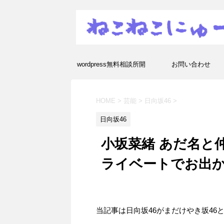
wordpress無料相談所開
お問い合わせ
設！エラーや疑問を解決し
HOME
>
芸能
>
日向坂46
>
ます！
日向坂46
小坂菜緒 あだ名と
ライベートでお出
当記事は日向坂46がまだけやき坂46