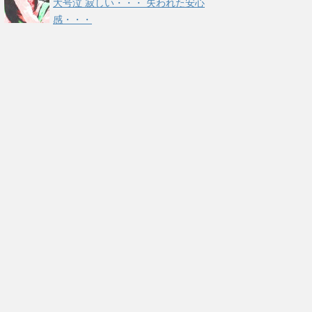
大号泣 寂しい・・・ 失われた安心
感・・・