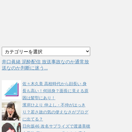
カ
テ
ゴ
井口眞緒 泥酔配信 放送事故なのか通常放
リ
送なのか判断に迷う...
ー
佐々木久美 高校時代から顔長い 身
長も高い！何頭身？面長に見える原
因は髪型にあり！
濱岸ひより 仲よし・不仲がはっき
り？若さ故の気の使えなさがブログ
に出てる？
日向坂46 改名サプライズで渡邉美穂