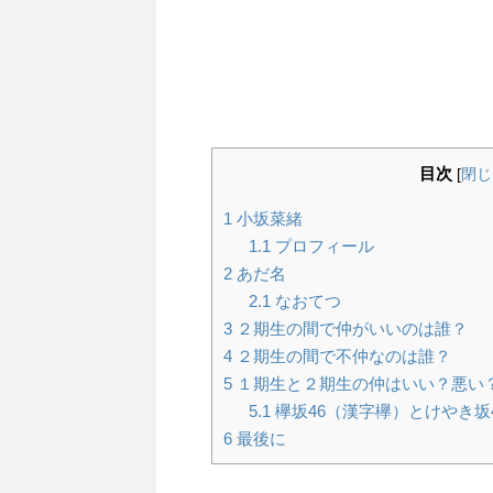
目次
[
閉じ
1
小坂菜緒
1.1
プロフィール
2
あだ名
2.1
なおてつ
3
２期生の間で仲がいいのは誰？
4
２期生の間で不仲なのは誰？
5
１期生と２期生の仲はいい？悪い
5.1
欅坂46（漢字欅）とけやき坂
6
最後に