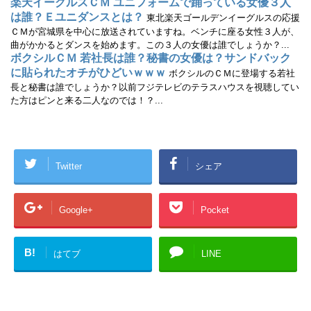
楽天イーグルスＣＭ ユニフォームで踊っている女優３人
は誰？Ｅユニダンスとは？
東北楽天ゴールデンイーグルスの応援
ＣＭが宮城県を中心に放送されていますね。ベンチに座る女性３人が、
曲がかかるとダンスを始めます。この３人の女優は誰でしょうか？...
ボクシルＣＭ 若社長は誰？秘書の女優は？サンドバック
に貼られたオチがひどいｗｗｗ
ボクシルのＣＭに登場する若社
長と秘書は誰でしょうか？以前フジテレビのテラスハウスを視聴してい
た方はピンと来る二人なのでは！？...
Twitter
シェア
Google+
Pocket
B!
はてブ
LINE