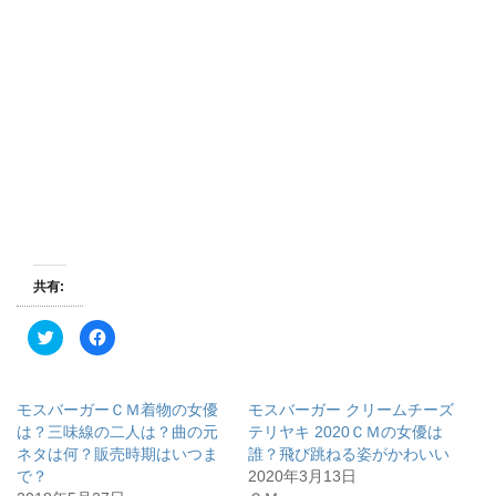
共有:
ク
F
リ
a
ッ
c
ク
e
し
b
て
o
モスバーガーＣＭ着物の女優
モスバーガー クリームチーズ
T
o
w
k
は？三味線の二人は？曲の元
テリヤキ 2020ＣＭの女優は
i
で
ネタは何？販売時期はいつま
誰？飛び跳ねる姿がかわいい
t
共
t
有
で？
2020年3月13日
e
す
r
る