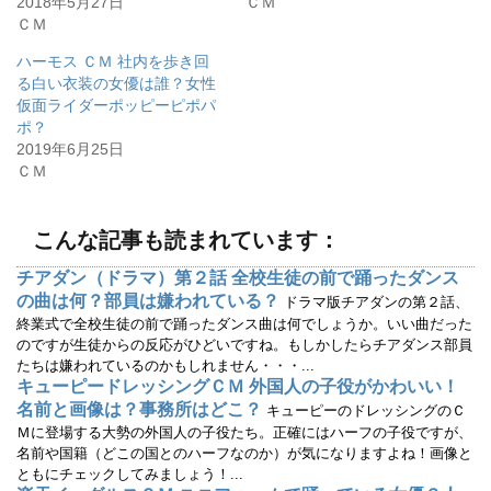
2018年5月27日
ＣＭ
で
に
ＣＭ
共
は
有
ク
(
リ
ハーモス ＣＭ 社内を歩き回
新
ッ
し
ク
る白い衣装の女優は誰？女性
い
し
ウ
て
仮面ライダーポッピーピポパ
ィ
く
ポ？
ン
だ
ド
さ
2019年6月25日
ウ
い
で
(
ＣＭ
開
新
き
し
ま
い
す
ウ
)
ィ
こんな記事も読まれています：
ン
ド
ウ
チアダン（ドラマ）第２話 全校生徒の前で踊ったダンス
で
の曲は何？部員は嫌われている？
開
ドラマ版チアダンの第２話、
き
終業式で全校生徒の前で踊ったダンス曲は何でしょうか。いい曲だった
ま
す
のですが生徒からの反応がひどいですね。もしかしたらチアダンス部員
)
たちは嫌われているのかもしれません・・・...
キューピードレッシングＣＭ 外国人の子役がかわいい！
名前と画像は？事務所はどこ？
キューピーのドレッシングのＣ
Ｍに登場する大勢の外国人の子役たち。正確にはハーフの子役ですが、
名前や国籍（どこの国とのハーフなのか）が気になりますよね！画像と
ともにチェックしてみましょう！...