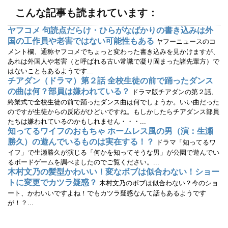
す
ウ
)
ィ
こんな記事も読まれています：
ン
ド
ウ
ヤフコメ 句読点だらけ・ひらがなばかりの書き込みは外
で
国の工作員や老害ではない可能性もある
開
ヤフーニュースのコ
き
メント欄、通称ヤフコメでちょっと変わった書き込みを見かけますが、
ま
す
あれは外国人や老害（と呼ばれる古い常識で凝り固まった諸先輩方）で
)
はないこともあるようです...
チアダン（ドラマ）第２話 全校生徒の前で踊ったダンス
の曲は何？部員は嫌われている？
ドラマ版チアダンの第２話、
終業式で全校生徒の前で踊ったダンス曲は何でしょうか。いい曲だった
のですが生徒からの反応がひどいですね。もしかしたらチアダンス部員
たちは嫌われているのかもしれません・・・...
知ってるワイフのおもちゃ ホームレス風の男（演：生瀬
勝久）の遊んでいるものは実在する！？
ドラマ「知ってるワ
イフ」で生瀬勝久が演じる「何かを知ってそうな男」が公園で遊んでい
るボードゲームを調べましたのでご覧ください。...
木村文乃の髪型かわいい！変なボブは似合わない！ショー
トに変更でカツラ疑惑？
木村文乃のボブは似合わない？今のショ
ート、かわいいですよね！でもカツラ疑惑なんて話もあるようです
が！？...