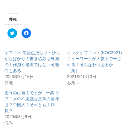
共有:
ク
F
リ
a
ッ
c
ク
e
し
b
て
o
ヤフコメ 句読点だらけ・ひら
キングオブコント(KOC2021)
T
o
w
k
がなばかりの書き込みは外国
ニューヨークが大炎上で干さ
i
で
の工作員や老害ではない可能
れる？そんなわけあるか
t
共
t
有
性もある
（笑）
e
す
r
る
2023年3月16日
2021年10月3日
で
に
芸能
お笑い
共
は
有
ク
(
リ
思うのは自由ですが...一票 ヤ
新
ッ
し
ク
フコメの不思議な文章の意味
い
し
ウ
て
は？中国人？それとも工作
ィ
く
員？
ン
だ
ド
さ
2020年8月9日
ウ
い
で
(
悩み
開
新
き
し
ま
い