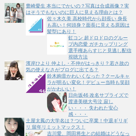
豊崎愛生 本当にでかいの？写真は合成画像？実
リ
はそうでもないのに巨人に見える理由とは？
ー
佐々木久美 高校時代から顔長い 身長
も高い！何頭身？面長に見える原因は
髪型にあり！
虹コン 超ドロドロのグルー
プ内恋愛 ガチカップリング
選手権あらすじと見逃し配信
視聴方法
濱岸ひより 仲よし・不仲がはっきり？若さ故の
気の使えなさがブログに出てる？
鈴木絢音かわいくなった？クールキャ
ラが明るい変化！デビュー当時も笑顔
がかわいい！
日向坂46 改名サプライズで
渡邉美穂大号泣 寂し
い・・・ 失われた安心
感・・・
土屋太鳳の大学名は？ついに卒業！中退ギリギ
リ 留年リミットマックス！
吉川愛、岡田将生との結婚はどうなっ