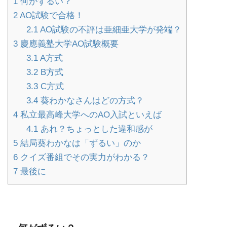
1
何がずるい？
2
AO試験で合格！
2.1
AO試験の不評は亜細亜大学が発端？
3
慶應義塾大学AO試験概要
3.1
A方式
3.2
B方式
3.3
C方式
3.4
葵わかなさんはどの方式？
4
私立最高峰大学へのAO入試といえば
4.1
あれ？ちょっとした違和感が
5
結局葵わかなは「ずるい」のか
6
クイズ番組でその実力がわかる？
7
最後に