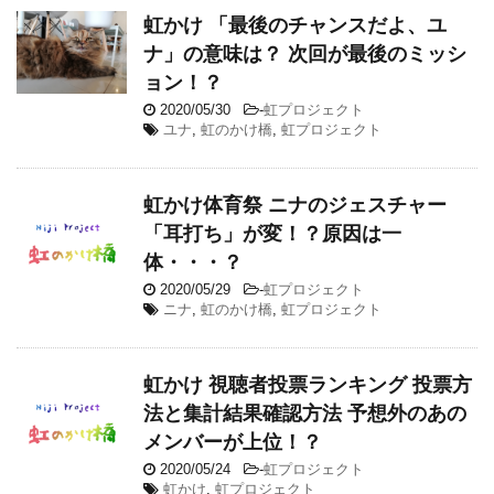
虹かけ 「最後のチャンスだよ、ユ
ナ」の意味は？ 次回が最後のミッシ
ョン！？
2020/05/30
-
虹プロジェクト
ユナ
,
虹のかけ橋
,
虹プロジェクト
虹かけ体育祭 ニナのジェスチャー
「耳打ち」が変！？原因は一
体・・・？
2020/05/29
-
虹プロジェクト
ニナ
,
虹のかけ橋
,
虹プロジェクト
虹かけ 視聴者投票ランキング 投票方
法と集計結果確認方法 予想外のあの
メンバーが上位！？
2020/05/24
-
虹プロジェクト
虹かけ
,
虹プロジェクト