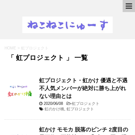
HOME
>
虹プロジェクト
「 虹プロジェクト 」 一覧
虹プロジェクト・虹かけ 優遇と不遇
不人気メンバーが絶対に勝ち上がれ
ない理由とは
2020/06/08
-
虹プロジェクト
虹のかけ橋
,
虹プロジェクト
虹かけ モモカ 脱落のピンチ 2度目の