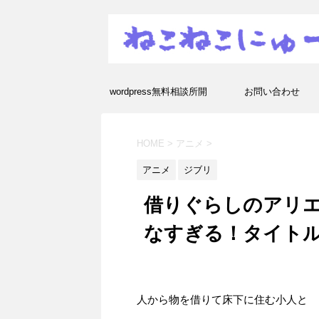
wordpress無料相談所開
お問い合わせ
設！エラーや疑問を解決し
HOME
>
アニメ
>
ます！
アニメ
ジブリ
借りぐらしのアリエ
なすぎる！タイト
人から物を借りて床下に住む小人と