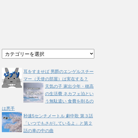
カ
テ
ゴ
リ
耳をすませば 男爵のエンゲルスチー
ー
マー（天使の部屋）は実在する？
天気の子 家出少年・穂高
の生活費 ネカフェ泊とい
う無駄遣い 食費を削るの
は悪手
秒速5センチメートル 劇中歌 第３話
「いつでもさがしているよ」と第２
話の車の中の曲