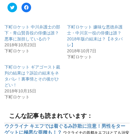
ク
F
リ
a
ッ
c
ク
e
し
b
て
o
下町ロケット 中川弁護士の部
下町ロケット 嫌味な悪徳弁護
T
o
w
k
下・青山賢吾役の俳優は誰？
士・中川京一役の俳優は誰？
i
で
悪事に加担しているの？
2018年版の結末は？【ネタバ
t
共
t
有
2018年10月23日
レ】
e
す
r
る
下町ロケット
2018年10月7日
で
に
下町ロケット
共
は
有
ク
(
リ
下町ロケット ギアゴースト裁
新
ッ
し
ク
判の結果は？訴訟の結末をネ
い
し
ウ
て
タバレ！裏事情とその後がひ
ィ
く
どい！
ン
だ
ド
さ
2018年10月15日
ウ
い
で
(
下町ロケット
開
新
き
し
ま
い
す
ウ
)
ィ
こんな記事も読まれています：
ン
ド
ウ
ウクライナ キエフでは着ぐるみ詐欺に注意！男性をター
で
ゲットに極悪な亜種も！？
開
ウクライナの首都キエフはとても治安