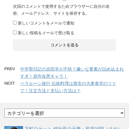
次回のコメントで使用するためブラウザーに自分の名
前、メールアドレス、サイトを保存する。
新しいコメントをメールで通知
新しい投稿をメールで受け取る
PREV
中学聖日記の吉田羊が不快？嫌いな要素が詰め込まれ
すぎ！原作改悪キャラ！
NEXT
ベラルーシ旅行 伝統料理は激安の大衆食堂のリド
で！注文方法と支払い方法は？
カ
テ
ゴ
下町ロケット 佃社長の元妻・和泉沙耶（さや）