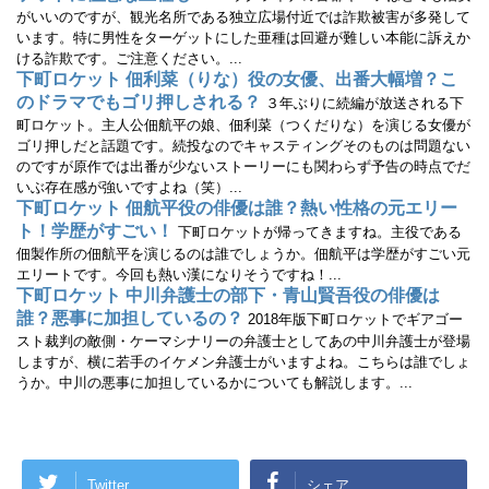
き
がいいのですが、観光名所である独立広場付近では詐欺被害が多発して
ま
す
います。特に男性をターゲットにした亜種は回避が難しい本能に訴えか
)
ける詐欺です。ご注意ください。...
下町ロケット 佃利菜（りな）役の女優、出番大幅増？こ
のドラマでもゴリ押しされる？
３年ぶりに続編が放送される下
町ロケット。主人公佃航平の娘、佃利菜（つくだりな）を演じる女優が
ゴリ押しだと話題です。続投なのでキャスティングそのものは問題ない
のですが原作では出番が少ないストーリーにも関わらず予告の時点でだ
いぶ存在感が強いですよね（笑）...
下町ロケット 佃航平役の俳優は誰？熱い性格の元エリー
ト！学歴がすごい！
下町ロケットが帰ってきますね。主役である
佃製作所の佃航平を演じるのは誰でしょうか。佃航平は学歴がすごい元
エリートです。今回も熱い漢になりそうですね！...
下町ロケット 中川弁護士の部下・青山賢吾役の俳優は
誰？悪事に加担しているの？
2018年版下町ロケットでギアゴー
スト裁判の敵側・ケーマシナリーの弁護士としてあの中川弁護士が登場
しますが、横に若手のイケメン弁護士がいますよね。こちらは誰でしょ
うか。中川の悪事に加担しているかについても解説します。...
Twitter
シェア