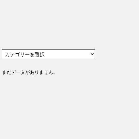
カ
テ
ゴ
リ
まだデータがありません。
ー