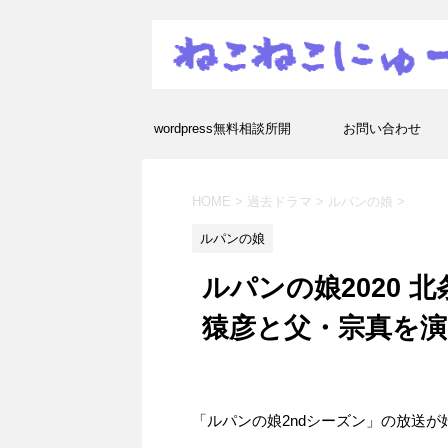
wordpress無料相談所開
お問い合わせ
設！エラーや疑問を解決し
HOME
>
過去ドラマ
>
ルパンの娘
>
ます！
ルパンの娘
ルパンの娘2020 
猿彦と父・宗真を演
「ルパンの娘2ndシーズン」の放送が