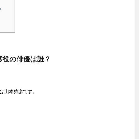
？
彦役の俳優は誰？
は山本猿彦です。