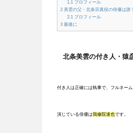
1.1
プロフィール
2
美雲の父・北条宗真役の俳優は誰
2.1
プロフィール
3
最後に
北条美雲の付き人・猿
付き人は正確には執事で、フルネーム
演じている俳優は
我修院達也
です。