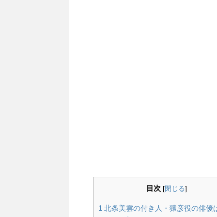
目次
[
閉じる
]
1
北条美雲の付き人・猿彦役の俳優