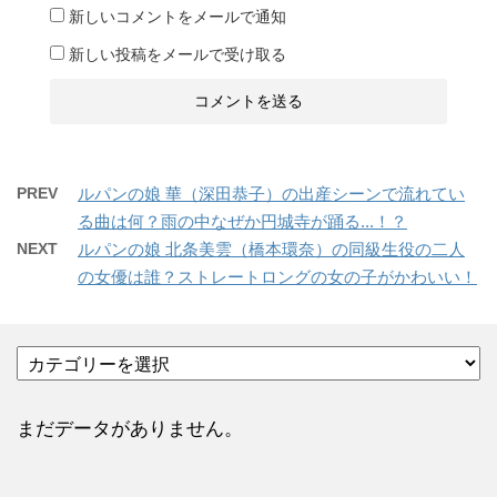
新しいコメントをメールで通知
新しい投稿をメールで受け取る
PREV
ルパンの娘 華（深田恭子）の出産シーンで流れてい
る曲は何？雨の中なぜか円城寺が踊る...！？
NEXT
ルパンの娘 北条美雲（橋本環奈）の同級生役の二人
の女優は誰？ストレートロングの女の子がかわいい！
カ
テ
ゴ
リ
まだデータがありません。
ー