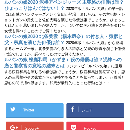
ルパンの娘2020 泥棒アベンジャーズ 主犯格の俳優は誰？
ひょっこりはんではない！？
2020年版「ルパンの娘」の第一話
には盗賊アベンジャーズという集団が登場しましたね。その主犯格・シ
ョットガンの貴史こと佐伯光晴を演じた俳優は誰でしょうか。ひょっこ
りはんかと思いましたが別人でした。ついでにデパ地下の豊子を演じた
女優も調べましたのでご覧ください。...
ルパンの娘2020 北条美雲（橋本環奈）の付き人・猿彦と
父・宗真を演じた俳優は誰？
2020年版「ルパンの娘」から登場
するホームズ一家。北条美雲の付き人の猿彦と父親の宗真を演じる俳優
は誰でしょうか。調べましたのでご覧ください。...
ルパンの娘 桜庭和馬（かずま）役の俳優は誰？泥棒への
恋と警察官の意地の結末とは
フジテレビ「ルパンの娘」に登場
する桜庭和馬を演じる俳優は誰でしょうか。桜庭和馬は警察官です。恋
人の三雲華やその家族たちが泥棒であることを知ってしまい、正義感と
恋心の間で揺れ動きます。和馬が最終的にとった行動とは・・・...
Twitter
シェア
Google+
Pocket