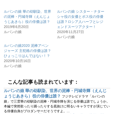
ッ
c
ク
e
し
b
て
o
ルパンの娘 華の幼馴染、世界
ルパンの娘 シスター・ナター
T
o
w
k
の泥棒・円城寺輝（えんじょ
シャ役の女優とボス役の俳優
i
で
うじあきら）役の俳優は誰？
は誰？ロシア人ハーフとレジ
t
共
t
有
2019年6月20日
ェンドスーツアクター！
e
す
r
る
ルパンの娘
2020年11月27日
で
に
ルパンの娘
共
は
有
ク
(
リ
ルパンの娘2020 泥棒アベン
新
ッ
し
ク
ジャーズ 主犯格の俳優は誰？
い
し
ウ
て
ひょっこりはんではない！？
ィ
く
2020年10月16日
ン
だ
ド
さ
ルパンの娘
ウ
い
で
(
開
新
き
し
ま
い
こんな記事も読まれています：
す
ウ
)
ィ
ン
ルパンの娘 華の幼馴染、世界の泥棒・円城寺輝（えんじ
ド
ウ
ょうじあきら）役の俳優は誰？
フジテレビドラマ「ルパンの
で
開
娘」で三雲華の幼馴染の泥棒・円城寺輝を演じる俳優は誰でしょうか。
き
本編で突然歌ったり踊ったりする底抜けに明るいキャラですが演じてい
ま
す
る俳優自身がプロダンサーだそうですよ。...
)