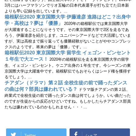
き
3月にはハーフマラソンでリオ五輪の日本代表選手が打ち立てた日本新
ま
す
よりも早い記録を出しています。...
)
箱根駅伝2020 東京国際大学 伊藤達彦 進路はどこ？出身中
学・高校は？夢は「優勝」
2020年の箱根駅伝では東京国際大学
が大躍進することになりそうです。その東京国際大学で2区を走るであ
ろう、伊藤達彦を紹介します。ユニバーシアードなどで大活躍していま
すが、実は高校まで振り返っても優勝経験がないことがややコンプレッ
クスのようです。将来の夢は「優勝」です。...
箱根駅伝2020 東京国際大学 留学生 イェゴン・ビンセント
１年生で大エース！
2020年の箱根駅伝を走る東京国際大学の留学
生、イェゴン・ビンセント。ケニア出身の１年生です。今シーズンの東
京国際大学は大躍進中です。箱根駅伝でもおそらくはシード権を獲得す
るでしょう。...
チアダン（ドラマ）第２話 全校生徒の前で踊ったダンス
の曲は何？部員は嫌われている？
ドラマ版チアダンの第２話、
終業式で全校生徒の前で踊ったダンス曲は何でしょうか。いい曲だった
のですが生徒からの反応がひどいですね。もしかしたらチアダンス部員
たちは嫌われているのかもしれません・・・...
Twitter
シェア