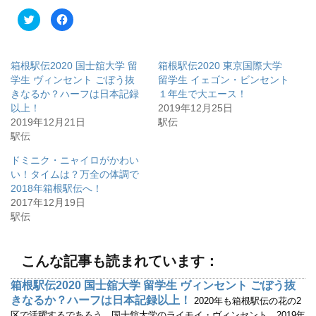
ク
F
リ
a
ッ
c
ク
e
し
b
て
o
箱根駅伝2020 国士舘大学 留
箱根駅伝2020 東京国際大学
T
o
w
k
学生 ヴィンセント ごぼう抜
留学生 イェゴン・ビンセント
i
で
きなるか？ハーフは日本記録
１年生で大エース！
t
共
t
有
以上！
2019年12月25日
e
す
r
る
2019年12月21日
駅伝
で
に
駅伝
共
は
有
ク
(
リ
ドミニク・ニャイロがかわい
新
ッ
し
ク
い！タイムは？万全の体調で
い
し
ウ
て
2018年箱根駅伝へ！
ィ
く
2017年12月19日
ン
だ
ド
さ
駅伝
ウ
い
で
(
開
新
き
し
ま
い
こんな記事も読まれています：
す
ウ
)
ィ
ン
箱根駅伝2020 国士舘大学 留学生 ヴィンセント ごぼう抜
ド
ウ
きなるか？ハーフは日本記録以上！
2020年も箱根駅伝の花の2
で
開
区で活躍するであろう、国士舘大学のライモイ・ヴィンセント。2019年