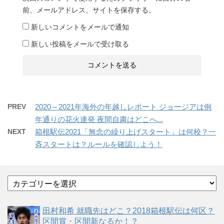
前、メールアドレス、サイトを保存する。
新しいコメントをメールで通知
新しい投稿をメールで受け取る
PREV
2020～2021年海外の年越しレポート ジョージアは例
年通りの花火連発 夜間自粛はどこへ...
NEXT
箱根駅伝2021「無念の繰り上げスタート」は何校？一
斉スタートは？ルールを確認しよう！
カ
テ
ゴ
田村和希 就職先はどこ？2018箱根駅伝は何区？
リ
区間賞・区間新なるか！？
ー