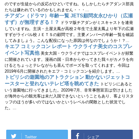
す
のですが生徒からの反応がひどいですね。もしかしたらチアダンス部員
)
たちは嫌われているのかもしれません・・・...
チアダン（ドラマ）年齢一覧 JETS顧問友永ひかり（広瀬
すず）が無理すぎる！？
ドラマ版チアダンがミスキャストを連発
していますね。主演・土屋太鳳が高校２年生で土屋太鳳より年下の広瀬
すずがライバル校ＪＥＴＳの顧問です。主要メンバーの年齢一覧を確認
してみましょう。こんな配役になった原因は何なのでしょうか！？...
キエフ コミックコン レポート ウクライナ美女のコスプレ
イベント写真他
美女大国・ウクライナではコスプレイベントが頻繁
に開催されています。漫画の国・日本からやってきた我々がカメラを向
けるとちょっとテレながらも喜んでポーズを取ってくれます。今回は
2019年6月に開催されたキエフ・コミックコンを紹介します。...
トビリシの遊園地のアトラクション 動かないジェットコ
ースターと登れないテレビ塔を眺めてきた
トビリシにあると
いう遊園地に行ってきました。2020年7月、非常事態宣言は空けました
が海外からの観光客は未だ入国できないということもあり、客よりスタ
ッフのほうが多いのではないかというレベルの閑散とした状況でし
た。...
Twitter
シェア