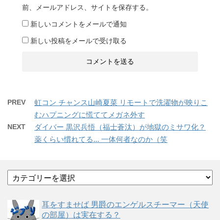
前、メールアドレス、サイトを保存する。
新しいコメントをメールで通知
新しい投稿をメールで受け取る
PREV
虹コン チャンス山崎夏菜 リモートで洗濯物が映りこ
むハプニングに慌ててメガネ外す
NEXT
ダイバー 黒沢兵悟（福士蒼汰）が地獄のミサワ化？
薬くらい慣れてる... 一体何者なのか（笑
カ
テ
ゴ
耳をすませば 男爵のエンゲルスチーマー（天使
リ
の部屋）は実在する？
ー