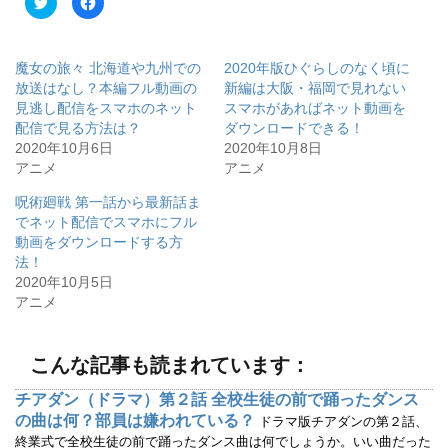
リ
a
ッ
c
ク
e
し
b
て
o
魔女の旅々 北海道や九州での
2020年版ひぐらしのなく頃に
T
o
w
k
放送はなし？本編フル動画の
新編は大阪・福岡で見れない
i
で
見逃し配信をスマホのネット
スマホがあればネット動画を
t
共
t
有
配信で見る方法は？
ダウンロードできる！
e
す
r
る
2020年10月6日
2020年10月8日
で
に
アニメ
アニメ
共
は
有
ク
(
リ
呪術廻戦 第一話から最新話ま
新
ッ
し
ク
でネット配信でスマホにフル
い
し
ウ
て
動画をダウンロードする方
ィ
く
法！
ン
だ
ド
さ
2020年10月5日
ウ
い
で
(
アニメ
開
新
き
し
ま
い
す
ウ
)
ィ
こんな記事も読まれています：
ン
ド
ウ
チアダン（ドラマ）第２話 全校生徒の前で踊ったダンス
で
の曲は何？部員は嫌われている？
開
ドラマ版チアダンの第２話、
き
終業式で全校生徒の前で踊ったダンス曲は何でしょうか。いい曲だった
ま