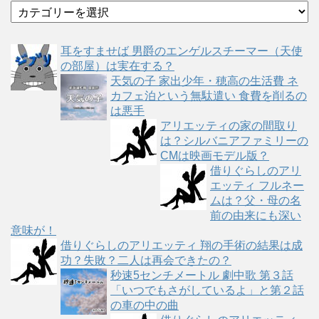
カ
テ
ゴ
耳をすませば 男爵のエンゲルスチーマー（天使
リ
の部屋）は実在する？
ー
天気の子 家出少年・穂高の生活費 ネ
カフェ泊という無駄遣い 食費を削るの
は悪手
アリエッティの家の間取り
は？シルバニアファミリーの
CMは映画モデル版？
借りぐらしのアリ
エッティ フルネー
ムは？父・母の名
前の由来にも深い
意味が！
借りぐらしのアリエッティ 翔の手術の結果は成
功？失敗？二人は再会できたの？
秒速5センチメートル 劇中歌 第３話
「いつでもさがしているよ」と第２話
の車の中の曲