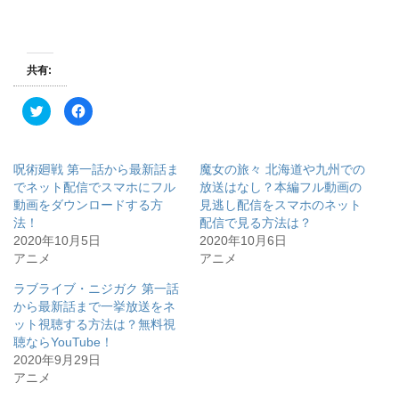
共有:
ク
F
リ
a
ッ
c
ク
e
し
b
て
o
呪術廻戦 第一話から最新話ま
魔女の旅々 北海道や九州での
T
o
w
k
でネット配信でスマホにフル
放送はなし？本編フル動画の
i
で
動画をダウンロードする方
見逃し配信をスマホのネット
t
共
t
有
法！
配信で見る方法は？
e
す
r
る
2020年10月5日
2020年10月6日
で
に
アニメ
アニメ
共
は
有
ク
(
リ
ラブライブ・ニジガク 第一話
新
ッ
し
ク
から最新話まで一挙放送をネ
い
し
ウ
て
ット視聴する方法は？無料視
ィ
く
聴ならYouTube！
ン
だ
ド
さ
2020年9月29日
ウ
い
で
(
アニメ
開
新
き
し