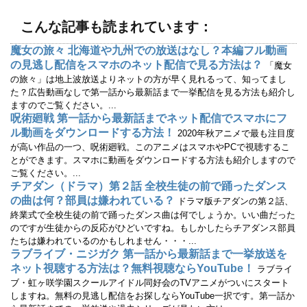
ま
い
す
ウ
)
ィ
こんな記事も読まれています：
ン
ド
ウ
魔女の旅々 北海道や九州での放送はなし？本編フル動画
で
の見逃し配信をスマホのネット配信で見る方法は？
開
「魔女
き
の旅々」は地上波放送よりネットの方が早く見れるって、知ってまし
ま
す
た？広告動画なしで第一話から最新話まで一挙配信を見る方法も紹介し
)
ますのでご覧ください。...
呪術廻戦 第一話から最新話までネット配信でスマホにフ
ル動画をダウンロードする方法！
2020年秋アニメで最も注目度
が高い作品の一つ、呪術廻戦。このアニメはスマホやPCで視聴するこ
とができます。スマホに動画をダウンロードする方法も紹介しますので
ご覧ください。...
チアダン（ドラマ）第２話 全校生徒の前で踊ったダンス
の曲は何？部員は嫌われている？
ドラマ版チアダンの第２話、
終業式で全校生徒の前で踊ったダンス曲は何でしょうか。いい曲だった
のですが生徒からの反応がひどいですね。もしかしたらチアダンス部員
たちは嫌われているのかもしれません・・・...
ラブライブ・ニジガク 第一話から最新話まで一挙放送を
ネット視聴する方法は？無料視聴ならYouTube！
ラブライ
ブ・虹ヶ咲学園スクールアイドル同好会のTVアニメがついにスタート
しますね。無料の見逃し配信をお探しならYouTube一択です。第一話か