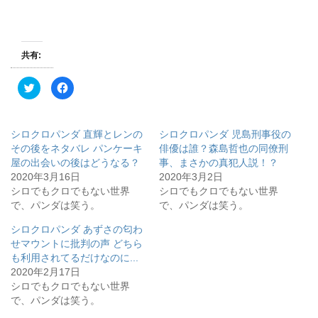
共有:
ク
F
リ
a
ッ
c
ク
e
し
b
て
o
シロクロパンダ 直輝とレンの
シロクロパンダ 児島刑事役の
T
o
w
k
その後をネタバレ パンケーキ
俳優は誰？森島哲也の同僚刑
i
で
屋の出会いの後はどうなる？
事、まさかの真犯人説！？
t
共
t
有
2020年3月16日
2020年3月2日
e
す
r
る
シロでもクロでもない世界
シロでもクロでもない世界
で
に
で、パンダは笑う。
で、パンダは笑う。
共
は
有
ク
(
リ
シロクロパンダ あずさの匂わ
新
ッ
し
ク
せマウントに批判の声 どちら
い
し
ウ
て
も利用されてるだけなのに...
ィ
く
2020年2月17日
ン
だ
ド
さ
シロでもクロでもない世界
ウ
い
で
(
で、パンダは笑う。
開
新
き
し