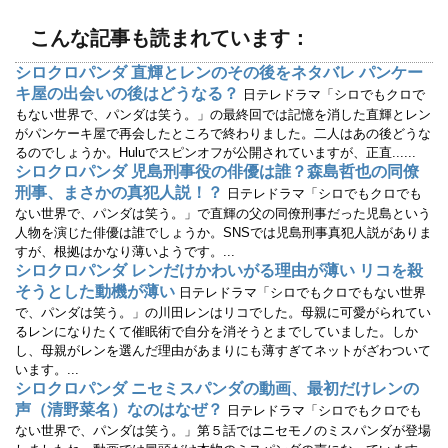
ま
い
す
ウ
)
ィ
こんな記事も読まれています：
ン
ド
ウ
シロクロパンダ 直輝とレンのその後をネタバレ パンケー
で
キ屋の出会いの後はどうなる？
開
日テレドラマ「シロでもクロで
き
もない世界で、パンダは笑う。」の最終回では記憶を消した直輝とレン
ま
す
がパンケーキ屋で再会したところで終わりました。二人はあの後どうな
)
るのでしょうか。Huluでスピンオフが公開されていますが、正直......
シロクロパンダ 児島刑事役の俳優は誰？森島哲也の同僚
刑事、まさかの真犯人説！？
日テレドラマ「シロでもクロでも
ない世界で、パンダは笑う。」で直輝の父の同僚刑事だった児島という
人物を演じた俳優は誰でしょうか。SNSでは児島刑事真犯人説がありま
すが、根拠はかなり薄いようです。...
シロクロパンダ レンだけかわいがる理由が薄い リコを殺
そうとした動機が薄い
日テレドラマ「シロでもクロでもない世界
で、パンダは笑う。」の川田レンはリコでした。母親に可愛がられてい
るレンになりたくて催眠術で自分を消そうとまでしていました。しか
し、母親がレンを選んだ理由があまりにも薄すぎてネットがざわついて
います。...
シロクロパンダ ニセミスパンダの動画、最初だけレンの
声（清野菜名）なのはなぜ？
日テレドラマ「シロでもクロでも
ない世界で、パンダは笑う。」第５話ではニセモノのミスパンダが登場