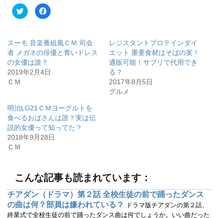
ク
F
リ
a
ッ
c
ク
e
し
b
て
o
スーモ 音楽番組風ＣＭ 司会
レジスタントプロテインダイ
T
o
w
k
者 メガネの俳優と青いドレス
エット 重要食材はそばの実！
i
で
の女優は誰？
通販可能！サプリで代用でき
t
共
t
有
2019年2月4日
る？
e
す
r
る
ＣＭ
2017年8月5日
で
に
グルメ
共
は
有
ク
(
リ
明治LG21ＣＭヨーグルトを
新
ッ
し
ク
食べるおばさんは誰？実は伝
い
し
ウ
て
説的女優って知ってた？
ィ
く
2018年9月28日
ン
だ
ド
さ
ＣＭ
ウ
い
で
(
開
新
き
し
ま
い
こんな記事も読まれています：
す
ウ
)
ィ
ン
チアダン（ドラマ）第２話 全校生徒の前で踊ったダンス
ド
ウ
の曲は何？部員は嫌われている？
ドラマ版チアダンの第２話、
で
開
終業式で全校生徒の前で踊ったダンス曲は何でしょうか。いい曲だった