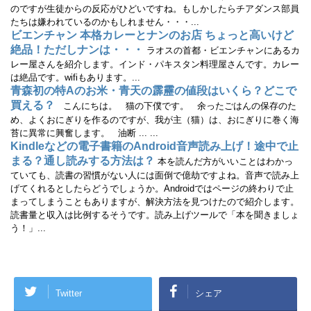
き
のですが生徒からの反応がひどいですね。もしかしたらチアダンス部員
ま
す
たちは嫌われているのかもしれません・・・...
)
ビエンチャン 本格カレーとナンのお店 ちょっと高いけど
絶品！ただしナンは・・・
ラオスの首都・ビエンチャンにあるカ
レー屋さんを紹介します。インド・パキスタン料理屋さんです。カレー
は絶品です。wifiもあります。...
青森初の特Aのお米・青天の霹靂の値段はいくら？どこで
買える？
こんにちは。 猫の下僕です。 余ったごはんの保存のた
め、よくおにぎりを作るのですが、我が主（猫）は、おにぎりに巻く海
苔に異常に興奮します。 油断 ... ...
Kindleなどの電子書籍のAndroid音声読み上げ！途中で止
まる？通し読みする方法は？
本を読んだ方がいいことはわかっ
ていても、読書の習慣がない人には面倒で億劫ですよね。音声で読み上
げてくれるとしたらどうでしょうか。Androidではページの終わりで止
まってしまうこともありますが、解決方法を見つけたので紹介します。
読書量と収入は比例するそうです。読み上げツールで「本を聞きましょ
う！」...
Twitter
シェア