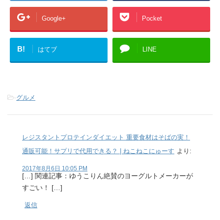
Google+
Pocket
B!
はてブ
LINE
-
グルメ
レジスタントプロテインダイエット 重要食材はそばの実！
通販可能！サプリで代用できる？ | ねこねこにゅーす
より:
2017年8月6日 10:05 PM
[…] 関連記事：ゆうこりん絶賛のヨーグルトメーカーが
すごい！ […]
返信