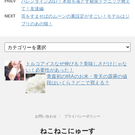
PREV
バレンタイン2017！本命を落とす秘策テクニック教え
て！友達編
NEXT
耳をすませばのムーンの裏設定がすごい！モデルはジ
ブリのあの猫！
カ
テ
ゴ
トルコアイスなぜ伸びる？美味しさだけじゃな
リ
い！必要性があった！
ー
青森初の特Aのお米・青天の霹靂の値
段はいくら？どこで買える？
お問い合わせ
プライバシーポリシー
ねこねこにゅーす