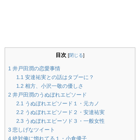
目次
[
閉じる
]
1
井戸田潤の恋愛事情
1.1
安達祐実との話はタブーに？
1.2
相方、小沢一敬の優しさ
2
井戸田潤のうぬぼれエピソード
2.1
うぬぼれエピソード１・元カノ
2.2
うぬぼれエピソード２・安達祐実
2.3
うぬぼれエピーソド３・一般女性
3
悲しげなツイート
4
絶対俺に惚れてる１・小倉優子