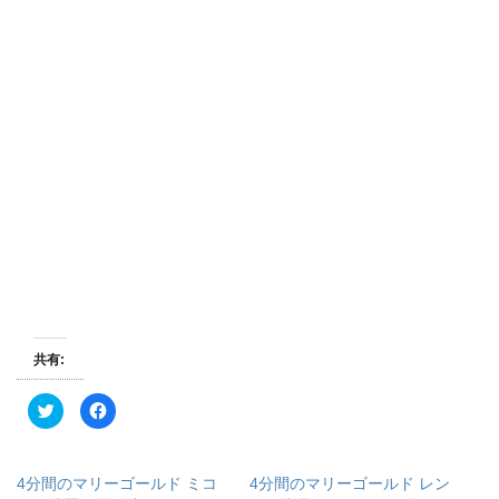
共有:
ク
F
リ
a
ッ
c
ク
e
し
b
て
o
4分間のマリーゴールド ミコ
4分間のマリーゴールド レン
T
o