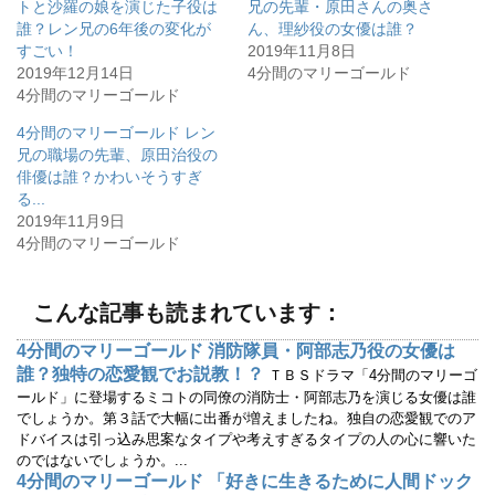
w
k
トと沙羅の娘を演じた子役は
兄の先輩・原田さんの奥さ
i
で
誰？レン兄の6年後の変化が
ん、理紗役の女優は誰？
t
共
t
有
すごい！
2019年11月8日
e
す
r
る
2019年12月14日
4分間のマリーゴールド
で
に
4分間のマリーゴールド
共
は
有
ク
(
リ
4分間のマリーゴールド レン
新
ッ
し
ク
兄の職場の先輩、原田治役の
い
し
ウ
て
俳優は誰？かわいそうすぎ
ィ
く
る...
ン
だ
ド
さ
2019年11月9日
ウ
い
で
(
4分間のマリーゴールド
開
新
き
し
ま
い
す
ウ
)
ィ
こんな記事も読まれています：
ン
ド
ウ
4分間のマリーゴールド 消防隊員・阿部志乃役の女優は
で
誰？独特の恋愛観でお説教！？
開
ＴＢＳドラマ「4分間のマリーゴ
き
ールド」に登場するミコトの同僚の消防士・阿部志乃を演じる女優は誰
ま
す
でしょうか。第３話で大幅に出番が増えましたね。独自の恋愛観でのア
)
ドバイスは引っ込み思案なタイプや考えすぎるタイプの人の心に響いた
のではないでしょうか。...
4分間のマリーゴールド 「好きに生きるために人間ドック