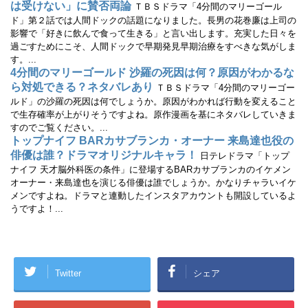
は受けない」に賛否両論
ＴＢＳドラマ「4分間のマリーゴール
ド」第２話では人間ドックの話題になりました。長男の花巻廉は上司の
影響で「好きに飲んで食って生きる」と言い出します。充実した日々を
過ごすためにこそ、人間ドックで早期発見早期治療をすべきな気がしま
す。...
4分間のマリーゴールド 沙羅の死因は何？原因がわかるな
ら対処できる？ネタバレあり
ＴＢＳドラマ「4分間のマリーゴー
ルド」の沙羅の死因は何でしょうか。原因がわかれば行動を変えること
で生存確率が上がりそうですよね。原作漫画を基にネタバレしていきま
すのでご覧ください。...
トップナイフ BARカサブランカ・オーナー 来島達也役の
俳優は誰？ドラマオリジナルキャラ！
日テレドラマ「トップ
ナイフ 天才脳外科医の条件」に登場するBARカサブランカのイケメン
オーナー・来島達也を演じる俳優は誰でしょうか。かなりチャラいイケ
メンですよね。ドラマと連動したインスタアカウントも開設しているよ
うですよ！...
Twitter
シェア