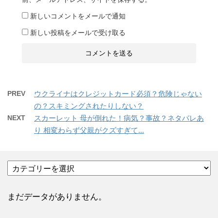
新しいコメントをメールで通知
新しい投稿をメールで受け取る
PREV
ウクライナはクレジットカード必須？危険じゃない
の？スキミングされたりしない？
NEXT
スカーレット 母が倒れた！病気？事故？ネタバレあ
り 相変わらず父親がクズすぎて...
カ
テ
ゴ
リ
まだデータがありません。
ー