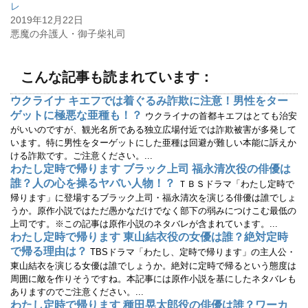
レ
ン
だ
ド
さ
2019年12月22日
ウ
い
で
(
悪魔の弁護人・御子柴礼司
開
新
き
し
ま
い
す
ウ
)
ィ
こんな記事も読まれています：
ン
ド
ウ
ウクライナ キエフでは着ぐるみ詐欺に注意！男性をター
で
ゲットに極悪な亜種も！？
開
ウクライナの首都キエフはとても治安
き
がいいのですが、観光名所である独立広場付近では詐欺被害が多発して
ま
す
います。特に男性をターゲットにした亜種は回避が難しい本能に訴えか
)
ける詐欺です。ご注意ください。...
わたし定時で帰ります ブラック上司 福永清次役の俳優は
誰？人の心を操るヤバい人物！？
ＴＢＳドラマ「わたし定時で
帰ります」に登場するブラック上司・福永清次を演じる俳優は誰でしょ
うか。原作小説ではただ愚かなだけでなく部下の弱みにつけこむ最低の
上司です。※この記事は原作小説のネタバレが含まれています。...
わたし定時で帰ります 東山結衣役の女優は誰？絶対定時
で帰る理由は？
TBSドラマ「わたし、定時で帰ります」の主人公・
東山結衣を演じる女優は誰でしょうか。絶対に定時で帰るという態度は
周囲に敵を作りそうですね。本記事には原作小説を基にしたネタバレも
ありますのでご注意ください。...
わたし定時で帰ります 種田晃太郎役の俳優は誰？ワーカ