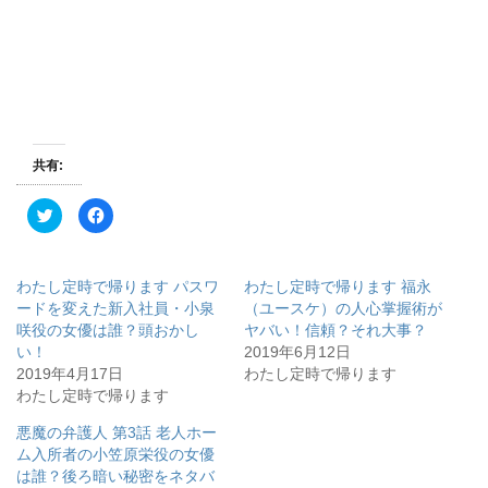
共有:
ク
F
リ
a
ッ
c
ク
e
し
b
て
o
わたし定時で帰ります パスワ
わたし定時で帰ります 福永
T
o
w
k
ードを変えた新入社員・小泉
（ユースケ）の人心掌握術が
i
で
咲役の女優は誰？頭おかし
ヤバい！信頼？それ大事？
t
共
t
有
い！
2019年6月12日
e
す
r
る
2019年4月17日
わたし定時で帰ります
で
に
わたし定時で帰ります
共
は
有
ク
(
リ
悪魔の弁護人 第3話 老人ホー
新
ッ
し
ク
ム入所者の小笠原栄役の女優
い
し
ウ
て
は誰？後ろ暗い秘密をネタバ
ィ
く