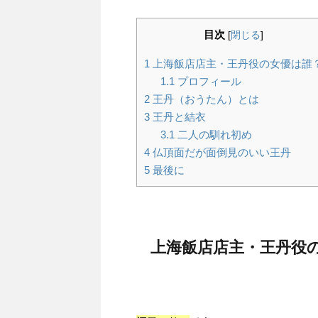
目次
[
閉じる
]
1
上海飯店店主・王丹役の女優は誰
1.1
プロフィール
2
王丹（おうたん）とは
3
王丹と結衣
3.1
二人の馴れ初め
4
仏頂面だが面倒見のいい王丹
5
最後に
上海飯店店主・王丹役