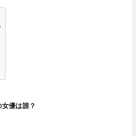
？
の女優は誰？