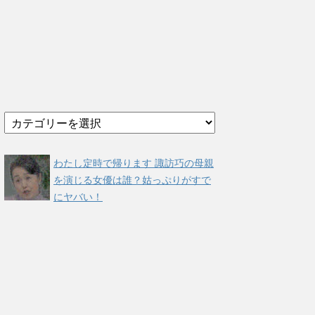
カ
テ
ゴ
リ
わたし定時で帰ります 諏訪巧の母親
ー
を演じる女優は誰？姑っぷりがすで
にヤバい！