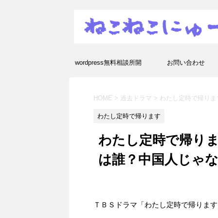
wordpress無料相談所開
お問い合わせ
設！エラーや疑問を解決し
HOME
>
過去ドラマ
>
わたし定時で帰りま
ます！
わたし定時で帰ります
わたし定時で帰りま
は誰？中国人じゃ
ＴＢＳドラマ「わたし定時で帰ります