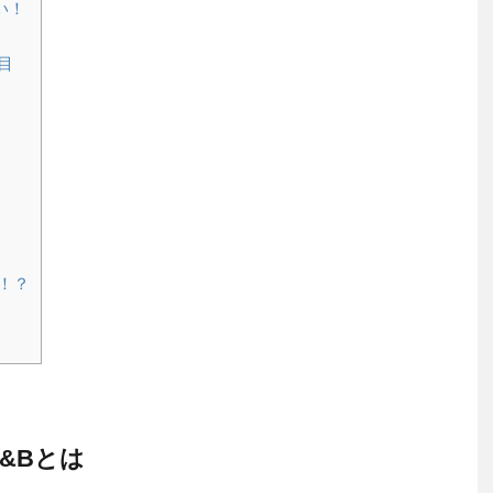
い！
目
！？
B&Bとは