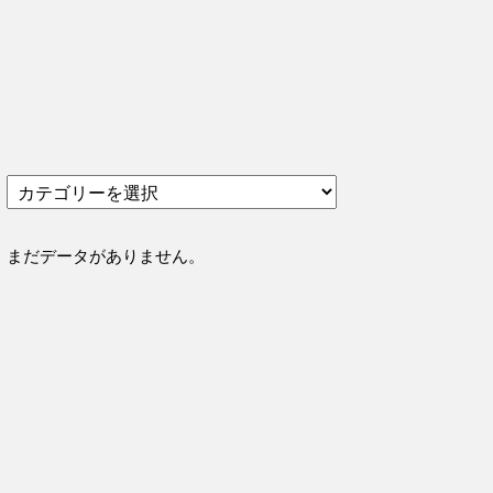
カ
テ
ゴ
リ
まだデータがありません。
ー