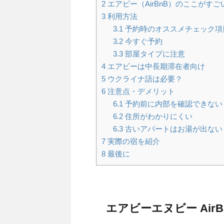
2
エアビー（AirBnB）のここがすご
3
利用方法
3.1
予約時のオススメチェック項
3.2
今すぐ予約
3.3
部屋タイプに注意
4
エアビーは中長期滞在者向け
5
ウクライナ語は必要？
6
注意点・デメリット
6.1
予約前に内部を確認できない
6.2
住所がわかりにくい
6.3
古いアパートはお湯が出ない
7
実際の宿を紹介
8
最後に
エアビーエヌビー Air