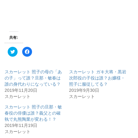
共有:
ク
F
リ
a
ッ
c
ク
e
し
b
て
o
スカーレット 照子の母の「あ
スカーレット ガキ大将・黒岩
T
o
w
k
の子」って誰？旦那・敏春は
次郎役の子役は誰？お嬢様・
i
で
誰の身代わりになっている？
照子に服従してる？
t
共
t
有
2019年11月20日
2019年9月30日
e
す
r
る
スカーレット
スカーレット
で
に
共
は
有
ク
スカーレット 照子の旦那・敏
(
リ
春役の俳優は誰？義父との確
新
ッ
し
ク
執で丸熊陶業が変わる！？
い
し
ウ
て
2019年11月19日
ィ
く
スカーレット
ン
だ
ド
さ