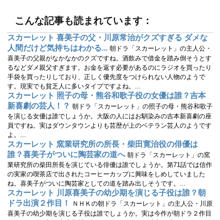
ウ
い
で
(
開
新
こんな記事も読まれています：
き
し
ま
い
す
ウ
スカーレット 喜美子の父・川原常治がクズすぎる ダメな
)
ィ
ン
人間だけど気持ちはわかる...
朝ドラ「スカーレット」の主人公・
ド
ウ
喜美子の父親がなかなかのクズですね。酒飲みで借金を踏み倒そうとす
で
るなどダメ親父すぎます。お金を返す必要があるのにラジオを買ったり
開
き
手袋を買ったりしており、正しく優先度をつけられない人物のようで
ま
す
す。現実でも貧乏人に多いタイプですよね。...
)
スカーレット 照子の母・熊谷和歌子役の女優は誰？吉本
新喜劇の芸人！？
朝ドラ「スカーレット」の照子の母・熊谷和歌子
を演じる女優は誰でしょうか。大阪の人にはお馴染みの吉本新喜劇の座
員ですね。実はダウンタウンよりも芸歴が上のベテラン芸人のようです
よ。...
スカーレット 窯業研究所の所長・柴田寛治役の俳優は
誰？喜美子がついに陶芸家の道へ
朝ドラ「スカーレット」の窯
業研究所の柴田所長を演じている俳優は誰でしょうか。第71話では信作
の実家の喫茶店で出されたコーヒーカップに興味をしめしていました
ね。喜美子がついに陶芸家としての道を踏み出しそうです。...
スカーレット 川原喜美子の幼少期を演じる子役は誰？朝
ドラ出演２作目！
ＮＨＫの朝ドラ「スカーレット」の主人公・川原
喜美子の幼少期を演じる子役は誰でしょうか。実は今作が朝ドラ２作目