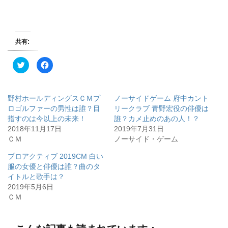
共有:
ク
F
リ
a
ッ
c
ク
e
し
b
て
o
野村ホールディングスＣＭプ
ノーサイドゲーム 府中カント
T
o
w
k
ロゴルファーの男性は誰？目
リークラブ 青野宏役の俳優は
i
で
指すのは今以上の未来！
誰？カメ止めのあの人！？
t
共
t
有
2018年11月17日
2019年7月31日
e
す
r
る
ＣＭ
ノーサイド・ゲーム
で
に
共
は
有
ク
プロアクティブ 2019CM 白い
(
リ
服の女優と俳優は誰？曲のタ
新
ッ
し
ク
イトルと歌手は？
い
し
ウ
て
2019年5月6日
ィ
く
ＣＭ
ン
だ
ド
さ
ウ
い
で
(
開
新