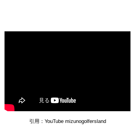
引用：YouTube mizunogolfersland