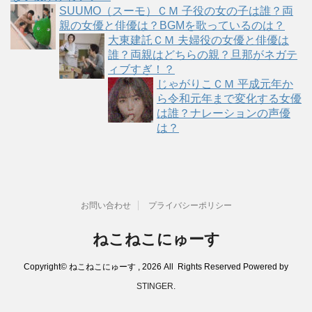
SUUMO（スーモ）ＣＭ 子役の女の子は誰？両
親の女優と俳優は？BGMを歌っているのは？
大東建託ＣＭ 夫婦役の女優と俳優は
誰？両親はどちらの親？旦那がネガテ
ィブすぎ！？
じゃがりこＣＭ 平成元年か
ら令和元年まで変化する女優
は誰？ナレーションの声優
は？
お問い合わせ
プライバシーポリシー
ねこねこにゅーす
Copyright© ねこねこにゅーす , 2026 All Rights Reserved Powered by
STINGER
.