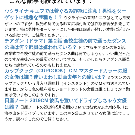
こんな記事も読まれています：
き
し
ま
い
す
ウ
ウクライナ キエフでは着ぐるみ詐欺に注意！男性をター
)
ィ
ン
ゲットに極悪な亜種も！？
ウクライナの首都キエフはとても治安
ド
ウ
がいいのですが、観光名所である独立広場付近では詐欺被害が多発して
で
います。特に男性をターゲットにした亜種は回避が難しい本能に訴えか
開
き
ける詐欺です。ご注意ください。...
ま
す
チアダン（ドラマ）第２話 全校生徒の前で踊ったダンス
)
の曲は何？部員は嫌われている？
ドラマ版チアダンの第２話、
終業式で全校生徒の前で踊ったダンス曲は何でしょうか。いい曲だった
のですが生徒からの反応がひどいですね。もしかしたらチアダンス部員
たちは嫌われているのかもしれません・・・...
カップクック（CUPCOOK）ＣＭ マスタードカラーの服
の女優は誰？使いまわし動画去年との違いは？
ミツカンのカ
ップクックという具入り調味料（インスタント）のＣＭが放送されてい
ますね。からし色の服を着たショートカットの女優は誰でしょうか？動
画は使いまわしのようですね。...
日産ノート 2019CM 彼氏を置いてドライブしちゃう女優
は誰？
日産ノートの2019年5月公開のＣＭでは彼女が忘れ物を取りに
海や山をドライブしています。この車を爆走させている女優は誰でしょ
うか。調べましたのでご覧ください。...