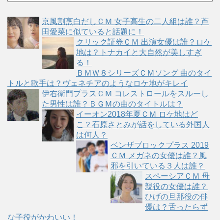
テ
ゴ
京風割烹白だしＣＭ 女子高生の二人組は誰？芦
リ
田愛菜に似ていると話題に！
ー
クリック証券ＣＭ 出演女優は誰？ロケ
地は？トナカイと大自然が美しすぎ
る！
ＢＭＷ８シリーズＣＭソング 曲のタイ
トルと歌手は？ヴェネチアのようなロケ地がキレイ
伊右衛門プラスＣＭ コレストロールをスルーし
た男性は誰？ＢＧＭの曲のタイトルは？
イーオン2018年夏ＣＭ ロケ地はど
こ？石原さとみが話をしている外国人
は何人？
ベンザブロックプラス 2019
ＣＭ メガネの女優は誰？風
邪を引いている３人は誰？
スペーシアＣＭ 母
親役の女優は誰？
ひげの旦那役の俳
優は？舌ったらず
な子役がかわいい！