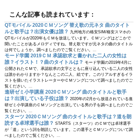
で
(
開
新
き
し
ま
い
こんな記事も読まれています：
す
ウ
)
ィ
ン
QTモバイル 2020ＣＭソング 替え歌の元ネタ 曲のタイト
ド
ウ
ルと歌手は？出演女優は誰？
九州地方の格安SIM/格安スマホの
で
開
QTモバイルが2020年もＣＭを放送しています。ＣＭソングはどこかで
き
聞いたことがあるメロディですね。替え歌ですが元ネタの曲のタイトル
ま
す
は何でしょうか。調べましたのでご覧ください。...
)
モード学園 2019ＣＭ 承認欲求と書かれた二人の女性は
誰？イラスト！？曲のタイトルは？
モード学園の2019年4月に
公開されたＣＭで、承認欲求の文字とともに座り込んでいる二人の女性
は誰かわかりますか？なんとこの二人、絵です。このリアルすぎるイラ
ストを描いたイラストレーターやＣＭソングについて調べましたのでご
覧ください。...
進研ゼミ小学講座 2020ＣＭソング 曲のタイトルと歌手
は？出演している子役は誰？
2020年の2月から放送されている進
研ゼミ小学講座のＣＭソングと出演している男の子を調べましたのでご
覧ください。...
スターツ 2020ＣＭソング 曲のタイトルと歌手は？道を朗
読する卓球選手は誰？
STARTS（スターツ）のＣＭでは卓球選手
が「道」という詞を朗読しています。この選手とＣＭソングについて調
べましたのでご覧ください。...