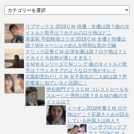
カ
テ
ゴ
リブマックス 2019ＣＭ 俳優・女優は誰？曲のタ
リ
イトルと歌手は？ホテルのロケ地はどこ
ー
幸楽苑 平田牧場コラボ 2019ＣＭ 女優と俳優は
誰？Wチャーシューめんを特別な気分で編
クリック証券ＣＭ 出演女優は誰？ロケ地は？ト
ナカイと大自然が美しすぎる！
ＢＭＷ８シリーズＣＭソング 曲のタイトルと歌
手は？ヴェネチアのようなロケ地がキレイ
京風割烹白だしＣＭ 女子高生の二人組は誰？芦
田愛菜に似ていると話題に！
伊右衛門プラスＣＭ コレストロールを
スルーした男性は誰？ＢＧＭの曲のタ
イトルは？
イーオン2018年夏ＣＭ ロケ
地はどこ？石原さとみが話を
している外国人は何人？
ベンザブロックプ
ラス 2019ＣＭ メ