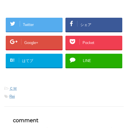
Twitter
シェア
Google+
Pocket
B!
はてブ
LINE
-
ＣＭ
-
Rei
comment