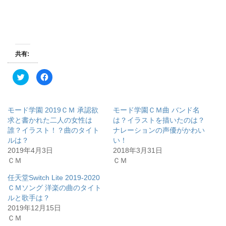
共有:
ク
F
リ
a
ッ
c
ク
e
し
b
て
o
モード学園 2019ＣＭ 承認欲
モード学園ＣＭ曲 バンド名
T
o
w
k
求と書かれた二人の女性は
は？イラストを描いたのは？
i
で
誰？イラスト！？曲のタイト
ナレーションの声優がかわい
t
共
t
有
ルは？
い！
e
す
r
る
2019年4月3日
2018年3月31日
で
に
ＣＭ
ＣＭ
共
は
有
ク
(
リ
任天堂Switch Lite 2019-2020
新
ッ
し
ク
ＣＭソング 洋楽の曲のタイト
い
し
ウ
て
ルと歌手は？
ィ
く
2019年12月15日
ン
だ
ド
さ
ＣＭ
ウ
い