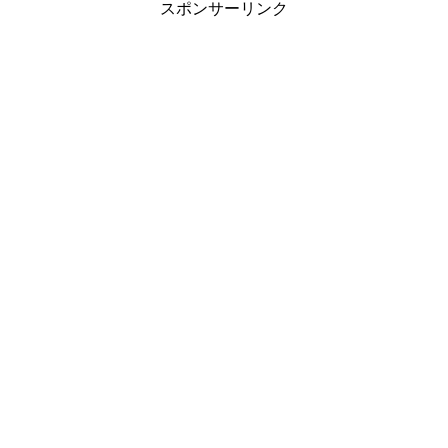
スポンサーリンク