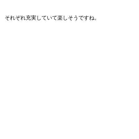
それぞれ充実していて楽しそうですね。