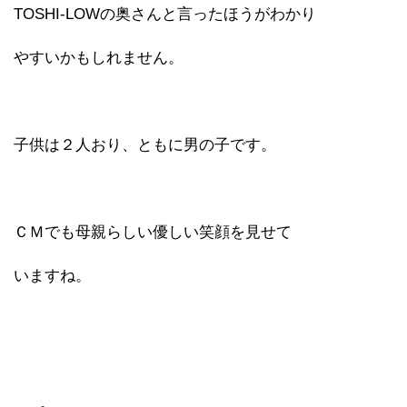
TOSHI-LOWの奥さんと言ったほうがわかり
やすいかもしれません。
子供は２人おり、ともに男の子です。
ＣＭでも母親らしい優しい笑顔を見せて
いますね。