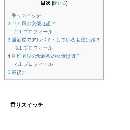
目次
[
閉じる
]
1
香りスイッチ
2
ＯＬ風の女優は誰？
2.1
プロフィール
3
居酒屋でアルバイトしている女優は誰？
3.1
プロフィール
4
幼稚園児の母親役の女優は誰？
4.1
プロフィール
5
最後に
香りスイッチ