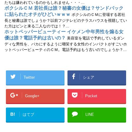
たちは嫌われているのかもしれません・・・...
ボクシルＣＭ 若社長は誰？秘書の女優は？サンドバック
に貼られたオチがひどいｗｗｗ
ボクシルのＣＭに登場する若社
長と秘書は誰でしょうか？以前フジテレビのテラスハウスを視聴してい
た方はピンと来る二人なのでは！？...
ホットペッパービューティー イケメン中年男性を煽る女
優は誰？電話予約は古いの？
美容室を電話で予約しているダン
ディな男性を、バカにするように嘲笑する女性のインパクトがすごいホ
ットペッパービューティのＣＭ。電話予約はもう古いのでしょうか？...
Twitter
シェア
Google+
Pocket
B!
はてブ
LINE