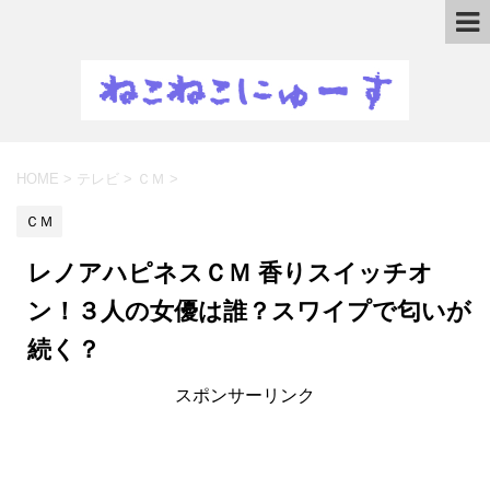
HOME
>
テレビ
>
ＣＭ
>
ＣＭ
レノアハピネスＣＭ 香りスイッチオ
ン！３人の女優は誰？スワイプで匂いが
続く？
スポンサーリンク