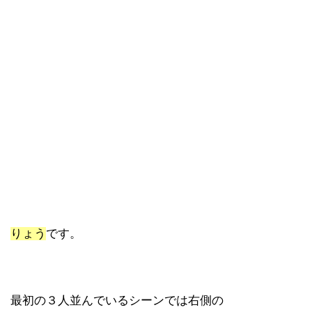
りょう
です。
最初の３人並んでいるシーンでは右側の