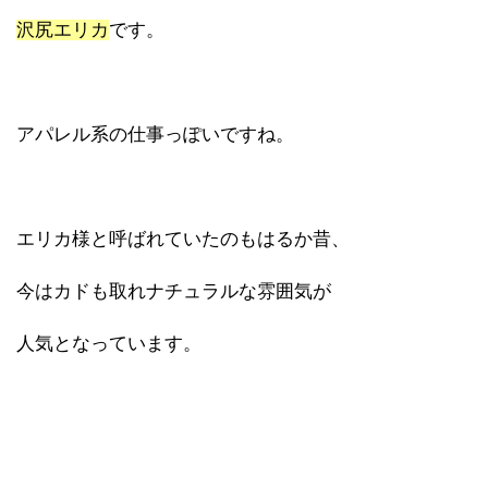
沢尻エリカ
です。
アパレル系の仕事っぽいですね。
エリカ様と呼ばれていたのもはるか昔、
今はカドも取れナチュラルな雰囲気が
人気となっています。