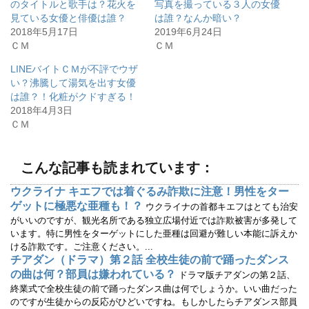
w
k
のタイトルと歌手は？花火を
写真を撮っている３人の女優
i
で
見ている女優と俳優は誰？
は誰？なんか暗い？
t
共
t
有
2018年5月17日
2019年6月24日
e
す
r
る
ＣＭ
ＣＭ
で
に
共
は
有
ク
LINEバイトＣＭが不評でウザ
(
リ
い？沸騰して湯気を出す女優
新
ッ
し
ク
は誰？！化粧がクドすぎる！
い
し
ウ
て
2018年4月3日
ィ
く
ＣＭ
ン
だ
ド
さ
ウ
い
で
(
開
新
こんな記事も読まれています：
き
し
ま
い
す
ウ
ウクライナ キエフでは着ぐるみ詐欺に注意！男性をター
)
ィ
ン
ゲットに極悪な亜種も！？
ウクライナの首都キエフはとても治安
ド
ウ
がいいのですが、観光名所である独立広場付近では詐欺被害が多発して
で
います。特に男性をターゲットにした亜種は回避が難しい本能に訴えか
開
き
ける詐欺です。ご注意ください。...
ま
す
チアダン（ドラマ）第２話 全校生徒の前で踊ったダンス
)
の曲は何？部員は嫌われている？
ドラマ版チアダンの第２話、
終業式で全校生徒の前で踊ったダンス曲は何でしょうか。いい曲だった
のですが生徒からの反応がひどいですね。もしかしたらチアダンス部員