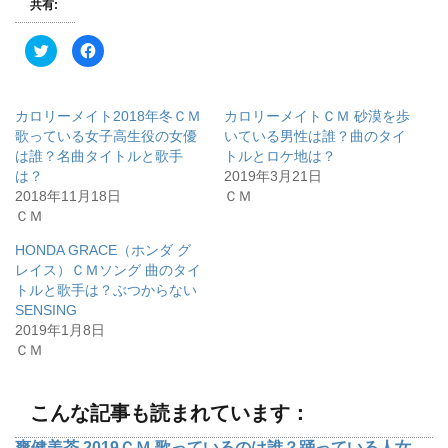
共有:
ク
F
リ
a
ッ
c
ク
e
し
b
て
o
カロリーメイト2018年冬ＣＭ
カロリーメイトＣＭ 砂漠を歩
T
o
w
k
歌っている女子高生役の女優
いている男性は誰？曲のタイ
i
で
は誰？名曲タイトルと歌手
トルとロケ地は？
t
共
t
有
は？
2019年3月21日
e
す
r
る
2018年11月18日
ＣＭ
で
に
ＣＭ
共
は
有
ク
(
リ
HONDA GRACE（ホンダ グ
新
ッ
し
ク
レイス）ＣＭソング 曲のタイ
い
し
ウ
て
トルと歌手は？ぶつからない
ィ
く
SENSING
ン
だ
ド
さ
2019年1月8日
ウ
い
で
(
ＣＭ
開
新
き
し
ま
い
す
ウ
)
ィ
こんな記事も読まれています：
ン
ド
ウ
爽健美茶 2019ＣＭ 歌っているのは誰？踊っている人女