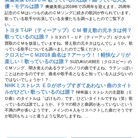
で
優・モデルは誰？
開
爽健美茶は2019年で25周年を迎えます。25周年
き
記念のＣＭはいつものあのＣＭソングに続きの歌詞が作られています。
ま
す
歌っている歌手や出演している女優たちを調べましたのでご覧下さ
)
い。...
トヨタ T-UP（ティーアップ）ＣＭ 替え歌の元ネタは何？
歌っているのは誰？
トヨタのＴ－ＵＰ（ティーアップ）がクルマ
買取のＣＭを放送していますね。替え歌の元ネタはなんでしょうか。歌
っている歌手についても調べましたのでご覧ください。...
クロスビーＣＭ2018 曲名は？アーッウ！！軽快なノリが
楽しい！歌っているのは誰？
SUZUKIのXBEE（クロスビー）の
ＣＭソング、聞き覚えのあるラテンのノリの曲ですよね。ラテンっぽい
ことはわかるのですが、曲名や歌手名となると知っている人は少ないの
ではないでしょうか！？...
NHKミストレス ＥＤがポップすぎてあわない 曲のタイト
ルがひどい 歌っているのは誰？
NHK版ミストレスの主題歌（Ｅ
Ｄ曲）のタイトルは「ばけもの」です。ひどいタイトルですね（笑）歌
っているのは誰でしょうか。ドラマの暗さと曲調があっていないという
不満の声が多いようです。メインの４人をリスペクトした曲だそうです
が歌詞もちょっと違うような気がしますね。...