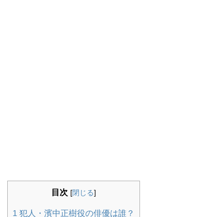
目次
[
閉じる
]
1
犯人・濱中正樹役の俳優は誰？