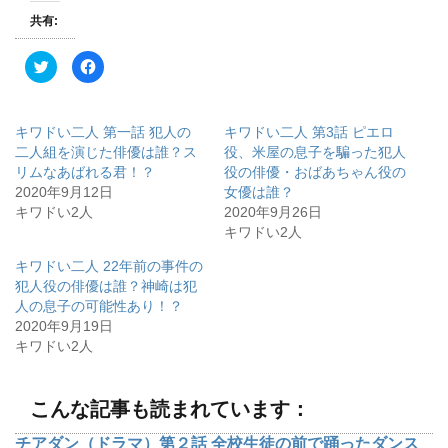
共有:
ク
F
リ
a
ッ
c
ク
e
し
b
て
o
キワドい二人 第一話 犯人の
キワドい二人 第3話 ピエロ
T
o
w
k
二人組を演じた俳優は誰？ス
役、米屋の息子を騙った犯人
i
で
リムなあばれる君！？
役の俳優・おばあちゃん役の
t
共
t
有
2020年9月12日
女優は誰？
e
す
r
る
キワドい2人
2020年9月26日
で
に
キワドい2人
共
は
有
ク
(
リ
キワドい二人 22年前の事件の
新
ッ
し
ク
犯人役の俳優は誰？神崎は犯
い
し
ウ
て
人の息子の可能性あり！？
ィ
く
2020年9月19日
ン
だ
ド
さ
キワドい2人
ウ
い
で
(
開
新
き
し
ま
い
こんな記事も読まれています：
す
ウ
)
ィ
ン
チアダン（ドラマ）第２話 全校生徒の前で踊ったダンス