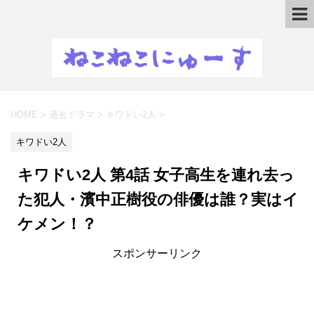
HOME
>
過去ドラマ
>
キワドい2人
>
キワドい2人
キワドい2人 第4話 女子高生を連れ去っ
た犯人・濱中正樹役の俳優は誰？実はイ
ケメン！？
スポンサーリンク