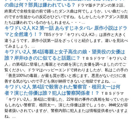
ド
ウ
の曲は何？部員は嫌われている？
ドラマ版チアダンの第２話、
で
開
終業式で全校生徒の前で踊ったダンス曲は何でしょうか。いい曲だった
き
のですが生徒からの反応がひどいですね。もしかしたらチアダンス部員
ま
す
たちは嫌われているのかもしれません・・・...
)
キワドい2人 K2 第一話 あらすじネタバレ 原作小説はドラ
マと全然違う！？
TBSドラマ「キワドい2人-K2-」は原作と大きく
違うようです。原作小説第一話をざっくりと紹介します。違いを見比べ
てみましょう。...
キワドい2人 第4話毒親と女子高生の娘・望美役の女優は
誰？岸井ゆきのに似てると話題に？
ＴＢＳドラマ「キワドい2
人」の第4話に登場した毒親とその娘を演じた女優を調べましたのでご
覧ください。ドラマはハッピーエンドで終わりましたが、私はこの手の
「善意100%の毒親」が最も質が悪いと感じます。悪意がないだけに改
善する気がないので子ども側が納得できないと地獄ですよね。...
キワドい2人 第4話で殺害された警察官・植田太一は何
者？演じた俳優は誰？犯人は警察関係者！？
ＴＢＳドラマ
「キワドい2人」第4話に登場した、22年前の事件の真相を知っていたか
もしれない警察官、植田太一。演じた俳優は誰でしょうか。神崎父が容
疑者扱いされていますが、警察内部に犯人または情報提供者がいますよ
ね。...