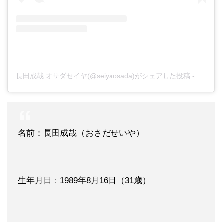
長田成哉 オサダセイヤ(@seiyaosada)がシェアした投稿
-
2020年
名前：長田成哉（おさだせいや）
生年月日：1989年8月16日（31歳）