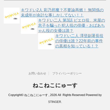
ゴ
キワドい2人 彩乃邪魔？不要論再燃！ 無関係の
リ
未成年が余計な事しかしてない！！
ー
キワドい二人 第3話 ピエロ役、米屋の
息子を騙った犯人役の俳優・おばあち
ゃん役の女優は誰？
キワドい二人 澤登副署長役
の俳優は誰？22年前の事件
の真相を知っている！？
お問い合わせ
プライバシーポリシー
ねこねこにゅーす
Copyright© ねこねこにゅーす , 2026 All Rights Reserved Powered by
STINGER
.